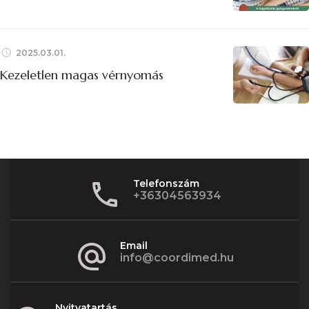
2025.03.01.
Kezeletlen magas vérnyomás
Telefonszám
+36304563934
Email
info@coordimed.hu
Nyitvatartás