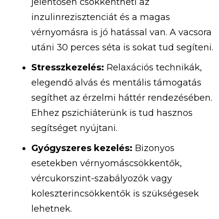
jelentősen
csökkentheti
az
inzulinrezisztenciát
és
a magas
vérnyomásra is jó hatással van. A vacsora
utáni 30 perces séta is sokat tud segíteni.
Stresszkezelés:
Relaxációs
technikák,
elegendő
alvás
és
mentális
támogatás
segíthet
az
érzelmi
háttér
rendezésében.
Ehhez pszichiáterünk is tud hasznos
segítséget nyújtani.
Gyógyszeres
kezelés:
Bizonyos
esetekben
vérnyomáscsökkentők,
vércukorszint-
szabályozók
vagy
koleszterincsökkentők
is
szükségesek
lehetnek.