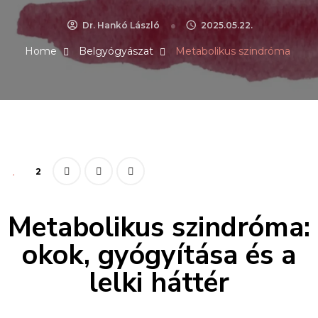
Dr. Hankó László
2025.05.22.
Home
Belgyógyászat
Metabolikus szindróma
2
Metabolikus szindróma:
okok, gyógyítása és a
lelki háttér