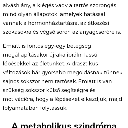
alváshiány,
a
kiégés
vagy
a
tartós
szorongás
mind
olyan
állapotok,
amelyek
hatással
vannak
a
hormonháztartásra,
az
étkezési
szokásokra
és
végső
soron
az
anyagcserére
is.
Emiatt is fontos egy-egy betegség
megállapításakor újrakalibrálni lassú
lépésekkel az életünket. A drasztikus
változások bár gyorsabb megoldásnak tűnnek
sajnos sokszor nem tartósak. Emiatt is van
szükség sokszor külső segítségre és
motivációra, hogy a lépéseket elkezdjük, majd
folyamatában folytassuk.
A
metabolikus
szindróma