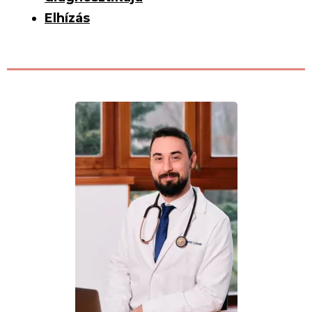
Elhízás