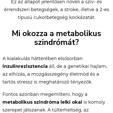
Ez
az
állapot
jelentősen
növeli
a
szív-
és
érrendszeri
betegségek,
a
stroke,
illetve
a
2-
es
típusú
cukorbetegség
kockázatát.
Mi
okozza
a
metabolikus
szindrómát?
A
kialakulás
hátterében
elsősorban
inzulinrezisztencia
áll,
de
a
genetikai
hajlam,
az
elhízás,
a
mozgásszegény
életmód
és
a
tartós
stressz
is
meghatározó
tényezők.
Fontos
azonban
megemlíteni,
hogy
a
metabolikus
szindróma
lelki
okai
is
komoly
szerepet
játszanak.
A
túlterheltség,
az