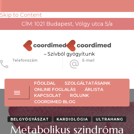
Skip to Content
CÍM: 1021 Budapest, Völgy utca 5/a
– Szívből gyógyítunk
Telefonszám
E-mail
+36-30-456-3934
info@coordimed.hu
FŐOLDAL
SZOLGÁLTATÁSAINK
ONLINE FOGLALÁS
ÁRLISTA
KAPCSOLAT
RÓLUNK
COORDIMED BLOG
BELGYÓGYÁSZAT
KARDIOLÓGIA
ULTRAHANG
Metabolikus szindróma