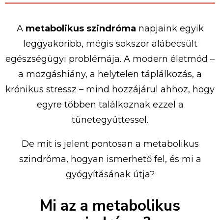
A
metabolikus
szindróma
napjaink
egyik
leggyakoribb,
mégis
sokszor
alábecsült
egészségügyi
problémája.
A
modern
életmód –
a
mozgáshiány,
a
helytelen
táplálkozás,
a
krónikus
stressz –
mind
hozzájárul
ahhoz,
hogy
egyre
többen
találkoznak
ezzel
a
tünetegyüttessel.
De
mit
is
jelent
pontosan
a
metabolikus
szindróma,
hogyan
ismerhető
fel,
és
mi
a
gyógyításának
útja?
Mi
az
a
metabolikus