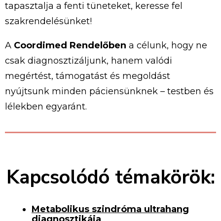
tapasztalja
a
fenti
tüneteket,
keresse
fel
szakrendelésünket!
A
Coordimed Rendelőben
a
célunk,
hogy
ne
csak
diagnosztizáljunk,
hanem
valódi
megértést,
támogatást
és
megoldást
nyújtsunk
minden
páciensünknek –
testben
és
lélekben
egyaránt.
Kapcsolódó témakörök:
Metabolikus szindróma ultrahang
diagnosztikája