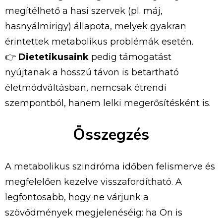
megítélhető
a
hasi
szervek (
pl.
máj,
hasnyálmirigy)
állapota,
melyek
gyakran
érintettek
metabolikus
problémák
esetén.
👉
Dietetikusaink
pedig
támogatást
nyújtanak
a
hosszú
távon
is
betartható
életmódváltásban,
nemcsak
étrendi
szempontból,
hanem
lelki
megerősítésként
is.
Összegzés
A
metabolikus
szindróma
időben
felismerve
és
megfelelően
kezelve
visszafordítható.
A
legfontosabb,
hogy
ne
várjunk
a
szövődmények
megjelenéséig:
ha
Ön
is