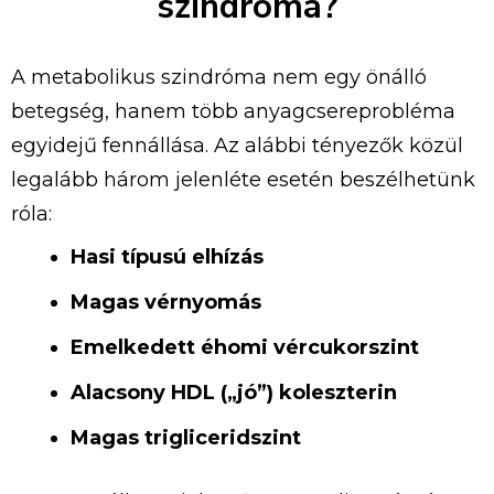
szindróma?
A
metabolikus
szindróma
nem
egy
önálló
betegség,
hanem
több
anyagcsereprobléma
egyidejű
fennállása.
Az
alábbi
tényezők
közül
legalább
három
jelenléte
esetén
beszélhetünk
róla:
Hasi
típusú
elhízás
Magas
vérnyomás
Emelkedett
éhomi
vércukorszint
Alacsony
HDL („
jó”)
koleszterin
Magas
trigliceridszint