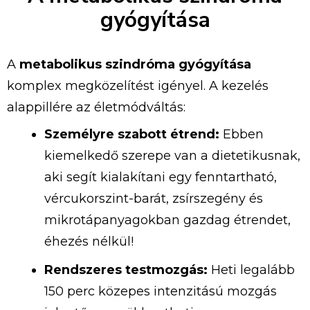
gyógyítása
A
metabolikus
szindróma
gyógyítása
komplex
megközelítést
igényel.
A
kezelés
alappillére
az
életmódváltás:
Személyre
szabott
étrend:
Ebben
kiemelkedő
szerepe
van
a
dietetikusnak,
aki
segít
kialakítani
egy
fenntartható,
vércukorszint-
barát,
zsírszegény
és
mikrotápanyagokban
gazdag
étrendet,
éhezés nélkül!
Rendszeres
testmozgás:
Heti
legalább
150
perc
közepes
intenzitású
mozgás