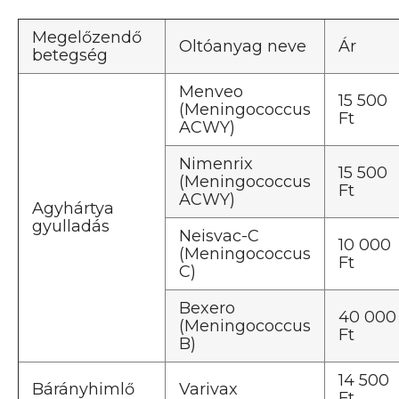
Megelőzendő
Oltóanyag neve
Ár
betegség
Menveo
15 500
(Meningococcus
Ft
ACWY)
Nimenrix
15 500
(Meningococcus
Ft
ACWY)
Agyhártya
gyulladás
Neisvac-C
10 000
(Meningococcus
Ft
C)
Bexero
40 000
(Meningococcus
Ft
B)
14 500
Bárányhimlő
Varivax
Ft