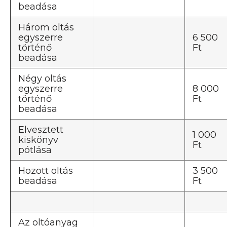
beadása
Három oltás
egyszerre
6 500
történő
Ft
beadása
Négy oltás
egyszerre
8 000
történő
Ft
beadása
Elvesztett
1 000
kiskönyv
Ft
pótlása
Hozott oltás
3 500
beadása
Ft
Az oltóanyag