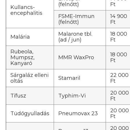
(felnőtt)
Ft
Kullancs-
encephalitis
FSME-Immun
14 900
(felnőtt)
Ft
Malarone tbl.
18 000
Malária
(ad / jun)
Ft
Rubeola,
18 000
Mumpsz,
MMR WaxPro
Ft
Kanyaró
Sárgaláz elleni
22 000
Stamaril
oltás
Ft
20 000
Tífusz
Typhim-Vi
Ft
20 000
Tüdőgyulladás
Pneumovax 23
Ft
20 000