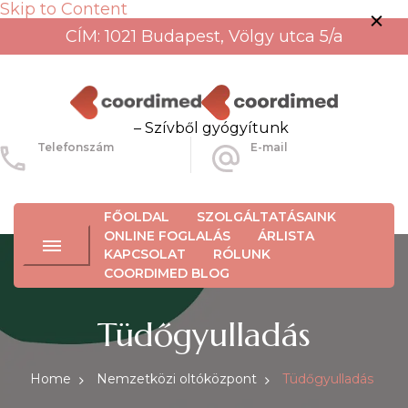
Skip to Content
CÍM: 1021 Budapest, Völgy utca 5/a
– Szívből gyógyítunk
Telefonszám
E-mail
+36-30-456-3934
info@coordimed.hu
FŐOLDAL
SZOLGÁLTATÁSAINK
ONLINE FOGLALÁS
ÁRLISTA
KAPCSOLAT
RÓLUNK
COORDIMED BLOG
Tüdőgyulladás
Home
Nemzetközi oltóközpont
Tüdőgyulladás