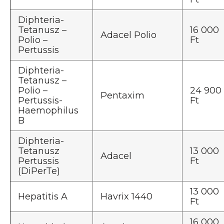
Diphteria-
Tetanusz –
16 000
Adacel Polio
Polio –
Ft
Pertussis
Diphteria-
Tetanusz –
Polio –
24 900
Pentaxim
Pertussis-
Ft
Haemophilus
B
Diphteria-
Tetanusz
13 000
Adacel
Pertussis
Ft
(DiPerTe)
13 000
Hepatitis A
Havrix 1440
Ft
16 000