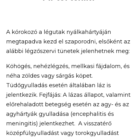
A kórokozó a légutak nyálkahártyáján
megtapadva kezd el szaporodni, elsőként az
alábbi légzőszervi tünetek jelenhetnek meg:
Köhögés, nehézlégzés, mellkasi fájdalom, és
néha zöldes vagy sárgás köpet.
Tüdőgyulladás esetén általában láz is
jelentkezik. Fejfájás: A lázas állapot, valamint
előrehaladott betegség esetén az agy- és az
agyhártyák gyulladása (encephalitis és
meningitis) jelentkezhet. A visszatérő
középfülgyulladást vagy torokgyulladást