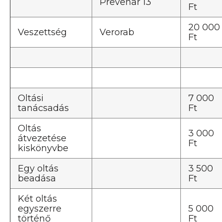
Prevenar 13
Ft
20 000
Veszettség
Verorab
Ft
Oltási
7 000
tanácsadás
Ft
Oltás
3 000
átvezetése
Ft
kiskönyvbe
Egy oltás
3 500
beadása
Ft
Két oltás
egyszerre
5 000
történő
Ft