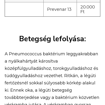
20.000
Prevenar 13
Ft
Betegség lefolyása:
A Pneumococcus baktérium leggyakrabban
a nyálkahártyát károsítva
középfülgyulladáshoz, torokgyulladáshoz és
tüdőgyulladáshoz vezethet. Ritkán, a légúti
fertőzésnél sokkal súlyosabb kórkép alakul
ki. Ennek oka, a légúti betegség
továbbterjedése vagy a baktérium közvetlen
véráramba jutása. A véráramban gyorsan