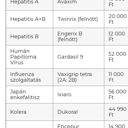
Hepatitis A
Avaxim
Ft
20 000
Hepatitis A+B
Twinrix (felnőtt)
Ft
Engerix B
12 000
Hepatitis B
(felnőtt)
Ft
Humán
52 000
Papilloma
Gardasil 9
Ft
Vírus
Influenza
Vaxigrip tetra
11 000
szolgáltatás
(2A; 2B)
Ft
Japán
56 000
Ixiaro
enkefalitisz
Ft
44 990
Kolera
Dukoral
Ft
Encepur
14 900