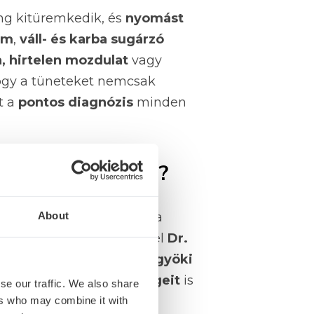
ng kitüremkedik, és
nyomást
om
,
váll- és karba sugárzó
, hirtelen mozdulat
vagy
hogy a tüneteket nemcsak
t a
pontos diagnózis
minden
rvoshoz fordulni?
karba vagy lábba
About
, illetve ha
vizsgálat
. A Coordimednél
Dr.
gy
porckorongsérv, ideggyöki
gsérv műtéti lehetőségeit
is
se our traffic. We also share
ers who may combine it with