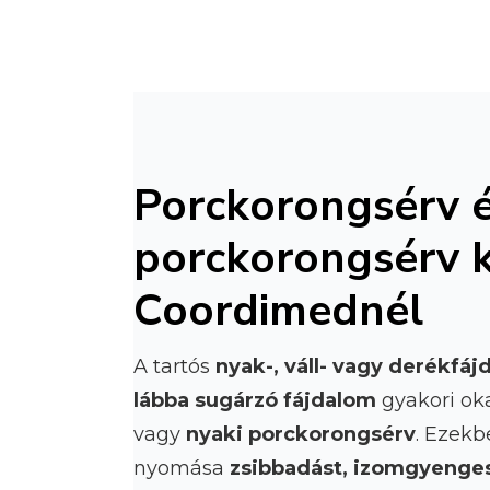
Porckorongsérv é
porckorongsérv k
Coordimednél
A tartós
nyak-, váll- vagy derékfá
lábba sugárzó fájdalom
gyakori ok
vagy
nyaki porckorongsérv
. Ezekb
nyomása
zsibbadást, izomgyenge