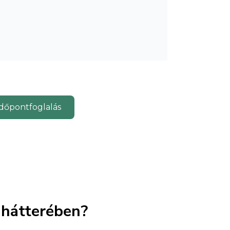
dőpontfoglalás
 hátterében?