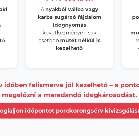
aki
A
nyakból vállba vagy
karba sugárzó fájdalom
po
a
idegnyomás
következménye – sok
mo
tő.
esetben
műtét nélkül is
v
kezelhető
.
 időben felismerve jól kezelhető –
a ponto
megelőzni a maradandó idegkárosodást.
oglaljon időpontot porckorongsérv kivizsgálás