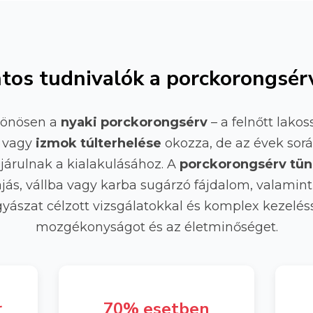
tos tudnivalók a porckorongsér
lönösen a
nyaki porckorongsérv
– a felnőtt lakoss
vagy
izmok túlterhelése
okozza, de az évek sor
járulnak a kialakulásához. A
porckorongsérv tün
jás, vállba vagy karba sugárzó fájdalom, valamint
szat célzott vizsgálatokkal és komplex kezeléssel
mozgékonyságot és az életminőséget.
r
70% esetben