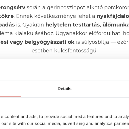
orongsérv
során a gerincoszlopot alkotó porckoro
kökre
. Ennek következménye lehet a
nyakfájdal
badás
is. Gyakran
helytelen testtartás, ülőmunka
léma kialakulásához. Ugyanakkor előfordulhat, 
ési vagy belgyógyászati ok
is súlyosbítja — ezér
esetben kulcsfontosságú.
rckorongsérv gyanújával szako
ájdalom
több napja tart, ha
Details
kisugárzik a vállba, 
is jelentkezik, mindenképp javasolt a
szakorvosi 
 a
radiológiai csapat
közösen segít eldönteni, ho
okozza-e a panaszokat. Szükség esetén
porckoron
e content and ads, to provide social media features and to analy
részletesen megbeszélik a pácienssel.
 our site with our social media, advertising and analytics partn