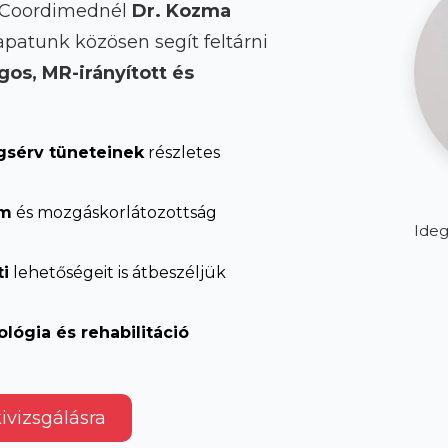
A Coordimednél
Dr. Kozma
apatunk közösen segít feltárni
gos, MR-irányított és
gsérv tüneteinek
részletes
om
és mozgáskorlátozottság
Ideg
i
lehetőségeit is átbeszéljük
lógia és rehabilitáció
ivizsgálásra