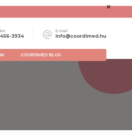
zám
E-mail
-456-3934
info@coordimed.hu
NK
COORDIMED BLOG