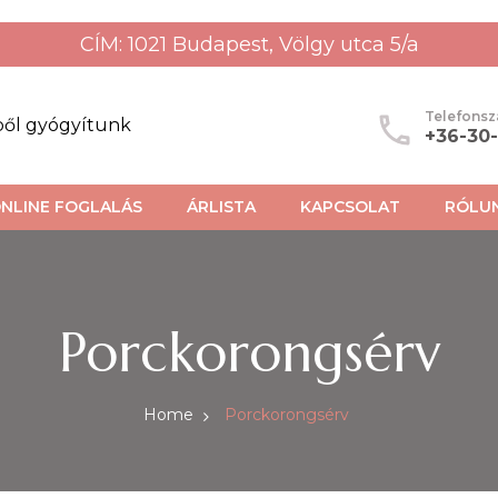
CÍM: 1021 Budapest, Völgy utca 5/a
Telefons
ből gyógyítunk
+36-30
NLINE FOGLALÁS
ÁRLISTA
KAPCSOLAT
RÓLU
Porckorongsérv
Home
Porckorongsérv