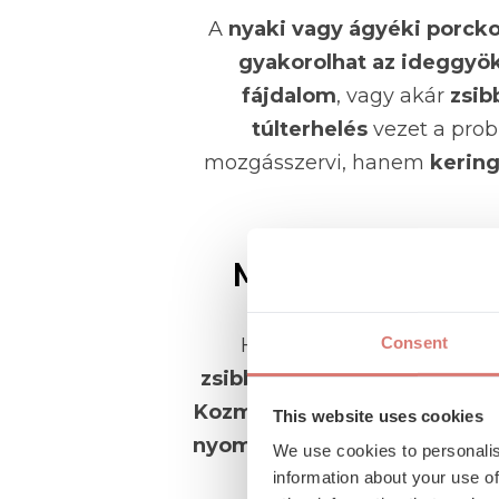
A
nyaki vagy ágyéki porck
gyakorolhat az ideggyö
fájdalom
, vagy akár
zsib
túlterhelés
vezet a prob
mozgásszervi, hanem
kering
Mikor érdemes po
Ha a
nyak- vagy derékf
Consent
zsibbadás vagy gyengeség
Kozma István idegsebész
és
This website uses cookies
nyomás
vagy más elváltozás 
We use cookies to personalis
information about your use of