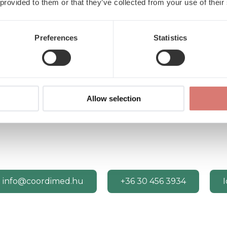
 provided to them or that they’ve collected from your use of their
ei
– nyakmerevség,
Zsibbadás, izomgye
om.
gyors diagnózist igény
Preferences
Statistics
én – derékfájás, lábba
Empatikus szakembe
forrásának feltárásába
megtervezésében.
Allow selection
info@coordimed.hu
+36 30 456 3934
I