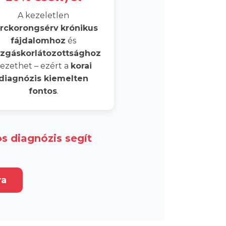
A kezeletlen
rckorongsérv
krónikus
fájdalomhoz
és
zgáskorlátozottsághoz
ezethet – ezért a
korai
diagnózis kiemelten
fontos
.
s diagnózis segít
ra