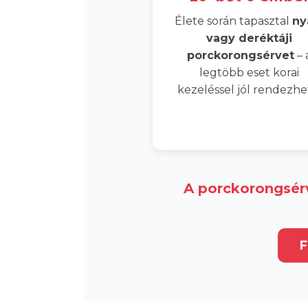
Élete során tapasztal
ny
vagy deréktáji
porckorongsérvet
– 
legtöbb eset korai
kezeléssel jól rendezhe
A porckorongsérv
F