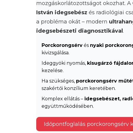
mozgáskorlátozottságot okozhat. 
István idegsebész
és radiológiai cs
a probléma okát – modern
ultrahan
idegsebészeti diagnosztikával
.
Porckorongsérv
és
nyaki porckoron
kivizsgálása.
Ideggyöki nyomás,
kisugárzó fájdal
kezelése.
Ha szükséges,
porckorongsérv műtét
szakértői konzílium keretében.
Komplex ellátás –
idegsebészet, radio
együttműködésében.
Időpontfoglalás porckorongsérv k