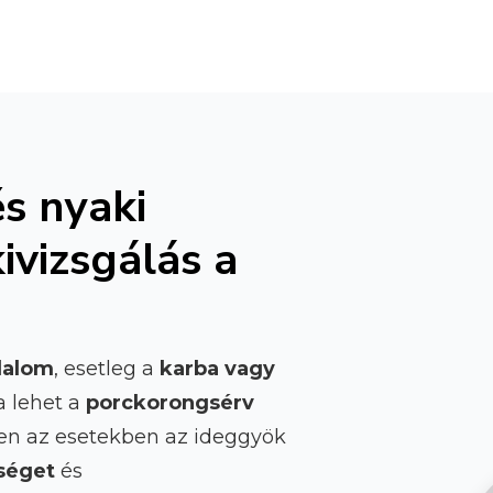
s nyaki
ivizsgálás a
jdalom
, esetleg a
karba vagy
a lehet a
porckorongsérv
en az esetekben az ideggyök
séget
és