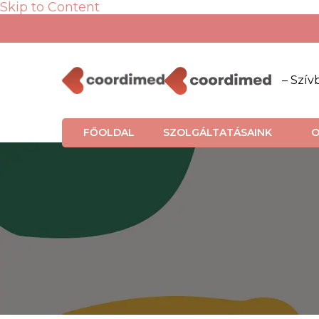
Skip to Content
– Szív
FŐOLDAL
SZOLGÁLTATÁSAINK
O