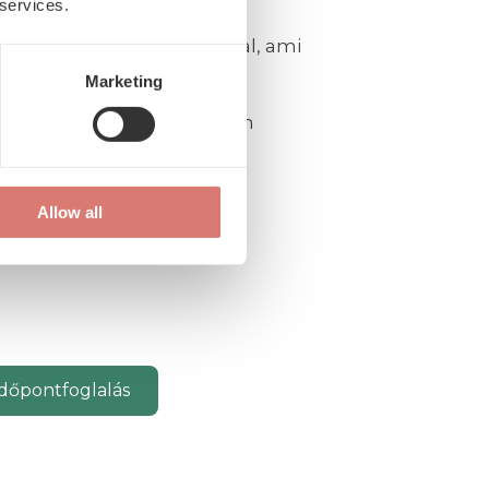
 services.
ngeség
– idegnyomásra utal, ami
el.
Marketing
reink
segítenek a fájdalom
n és a célzott kezelés
Allow all
dőpontfoglalás