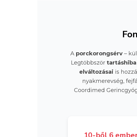
Fon
A
porckorongsérv
– kü
Legtöbbször
tartáshiba
elváltozásai
is hozzá
nyakmerevség, fejfá
Coordimed Gerincgyógyá
10-ből 6 embe