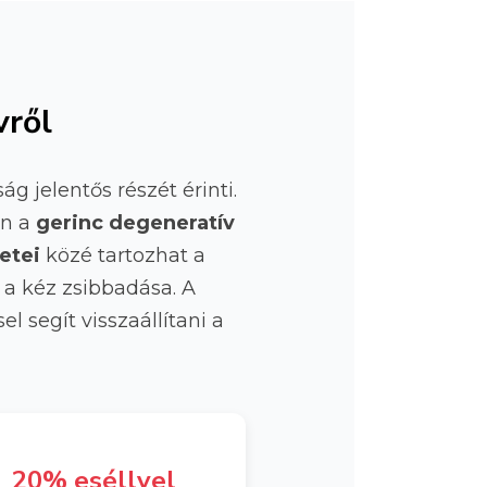
vről
ág jelentős részét érinti.
án a
gerinc degeneratív
etei
közé tartozhat a
 a kéz zsibbadása. A
 segít visszaállítani a
20% eséllyel