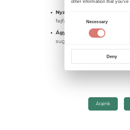
other information that you’ve
Nyaki porckorongsérv tünet
Consent
fejfájás, vállba sugárzó fájdal
Necessary
Selection
Ágyéki porckorongsérv
eset
sugárzó fájdalom, zsibbadás.
Deny
Áraink