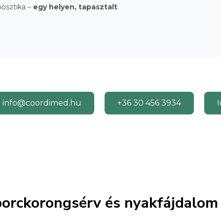
nosztika –
egy helyen, tapasztalt
info@coordimed.hu
+36 30 456 3934
I
 porckorongsérv és nyakfájdalom