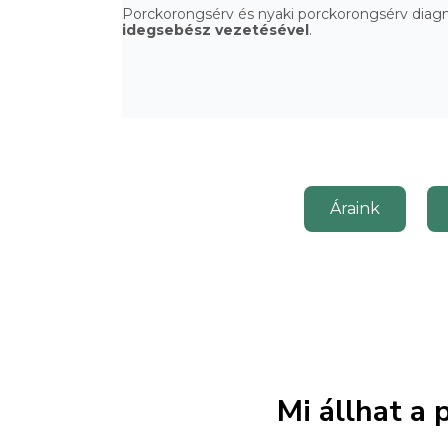
Porckorongsérv és nyaki porckorongsérv diag
idegsebész vezetésével
.
Áraink
Mi állhat a