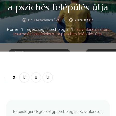
a pszichés felépülés útja
Dr. Kacskovics Éva
2026.03.03.
Home
Egészség Pszichológia
Szívinfarktus utáni
trauma és halálfélelem – a pszichés felépülés útja
3
Kardiológia • Egészségpszichológia • Szívinfarktus