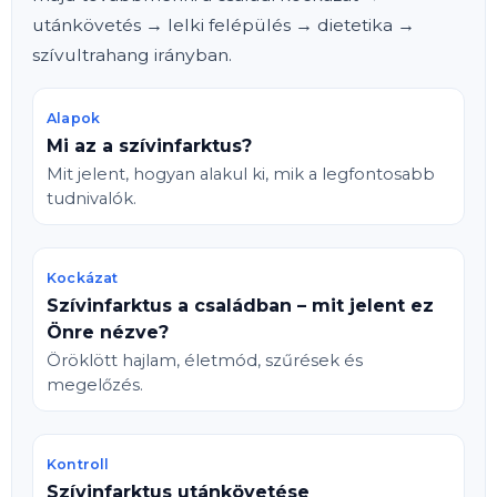
utánkövetés → lelki felépülés → dietetika →
szívultrahang irányban.
Alapok
Mi az a szívinfarktus?
Mit jelent, hogyan alakul ki, mik a legfontosabb
tudnivalók.
Kockázat
Szívinfarktus a családban – mit jelent ez
Önre nézve?
Öröklött hajlam, életmód, szűrések és
megelőzés.
Kontroll
Szívinfarktus utánkövetése