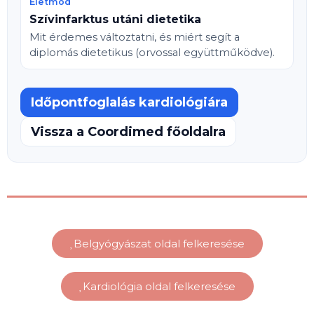
Életmód
Szívinfarktus utáni dietetika
Mit érdemes változtatni, és miért segít a
diplomás dietetikus (orvossal együttműködve).
Időpontfoglalás kardiológiára
Vissza a Coordimed főoldalra
Belgyógyászat oldal felkeresése
Kardiológia oldal felkeresése