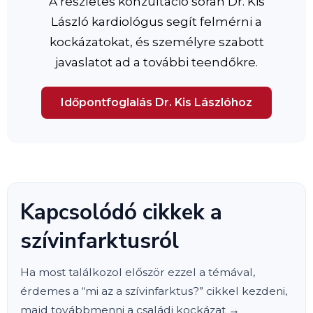
A részletes konzultáció során Dr. Kis
László kardiológus segít felmérni a
kockázatokat, és személyre szabott
javaslatot ad a további teendőkre.
Időpontfoglalás Dr. Kis Lászlóhoz
Kapcsolódó cikkek a
szívinfarktusról
Ha most találkozol először ezzel a témával,
érdemes a “mi az a szívinfarktus?” cikkel kezdeni,
majd továbbmenni a családi kockázat →