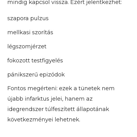
mindig kapcsol vissza. Ezért jelentkezhet:
szapora pulzus
mellkasi szorítás
légszomjérzet
fokozott testfigyelés
pánikszerű epizódok
Fontos megérteni: ezek a tünetek nem
újabb infarktus jelei, hanem az
idegrendszer túlfeszített állapotának
következményei lehetnek.