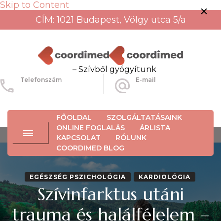
Skip to Content
CÍM: 1021 Budapest, Völgy utca 5/a
– Szívből gyógyítunk
Telefonszám
E-mail
+36-30-456-3934
info@coordimed.hu
FŐOLDAL
SZOLGÁLTATÁSAINK
ONLINE FOGLALÁS
ÁRLISTA
KAPCSOLAT
RÓLUNK
COORDIMED BLOG
EGÉSZSÉG PSZICHOLÓGIA
KARDIOLÓGIA
Szívinfarktus utáni
trauma és halálfélelem –