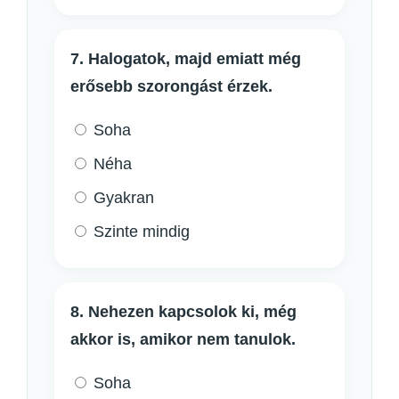
7. Halogatok, majd emiatt még
erősebb szorongást érzek.
Soha
Néha
Gyakran
Szinte mindig
8. Nehezen kapcsolok ki, még
akkor is, amikor nem tanulok.
Soha