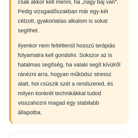
csak akkor kell menni, ha „nagy baj van”.
Pedig vizsgaidőszakban már egy-két
célzott, gyakorlatias alkalom is sokat
segíthet.
Ilyenkor nem feltétlenül hosszú terápiás
folyamatra kell gondolni. Sokszor az is
hatalmas segítség, ha valaki segít kívülről
ránézni arra, hogyan működsz stressz
alatt, hol csúszik szét a rendszered, és
milyen konkrét technikákkal tudod
visszahozni magad egy stabilabb
állapotba.