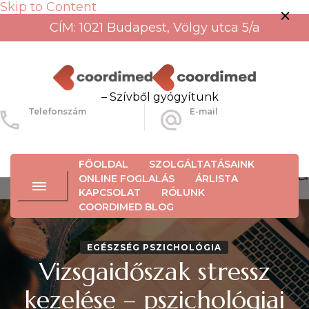
Skip to Content
CÍM: 1021 Budapest, Völgy utca 5/a
– Szívből gyógyítunk
Telefonszám
E-mail
+36-30-456-3934
info@coordimed.hu
FŐOLDAL
SZOLGÁLTATÁSAINK
ONLINE FOGLALÁS
ÁRLISTA
KAPCSOLAT
RÓLUNK
COORDIMED BLOG
EGÉSZSÉG PSZICHOLÓGIA
Vizsgaidőszak stressz
kezelése – pszichológiai