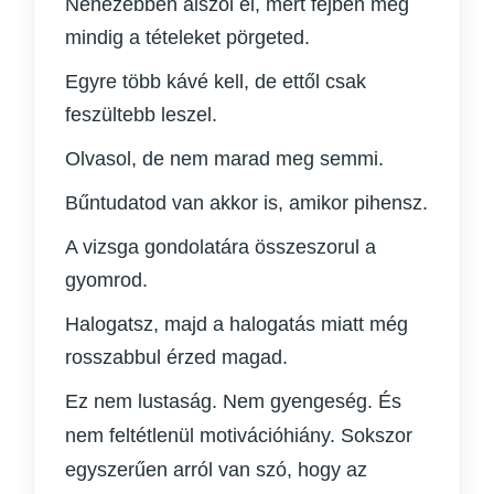
Nehezebben alszol el, mert fejben még
mindig a tételeket pörgeted.
Egyre több kávé kell, de ettől csak
feszültebb leszel.
Olvasol, de nem marad meg semmi.
Bűntudatod van akkor is, amikor pihensz.
A vizsga gondolatára összeszorul a
gyomrod.
Halogatsz, majd a halogatás miatt még
rosszabbul érzed magad.
Ez nem lustaság. Nem gyengeség. És
nem feltétlenül motivációhiány. Sokszor
egyszerűen arról van szó, hogy az