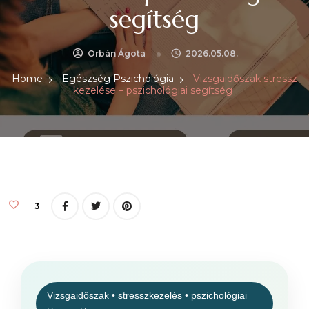
segítség
Orbán Ágota
2026.05.08.
Home
Egészség Pszichológia
Vizsgaidőszak stressz
kezelése – pszichológiai segítség
3
Vizsgaidőszak • stresszkezelés • pszichológiai