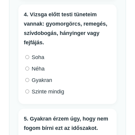
4. Vizsga előtt testi tüneteim
vannak: gyomorgörcs, remegés,
szívdobogás, hányinger vagy
fejfájás.
Soha
Néha
Gyakran
Szinte mindig
5. Gyakran érzem úgy, hogy nem
fogom bírni ezt az időszakot.