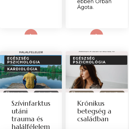
ebben Orbán
Ágota.
d More
Read More
EGÉSZSÉG
EGÉSZSÉG
PSZICHOLÓGIA
PSZICHOLÓGIA
KARDIOLÓGIA
Szívinfarktus
Krónikus
utáni
betegség a
trauma és
családban
halálfélelem