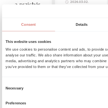
2026.03.02.
– a pszichés
Krónikus
felépülés
betegség a
családban
útja
gyakran
Consent
Details
láthatatlan
2026.03.03.
gyászfolyamattal
A szívinfarktus
jár. Miért
nemcsak testi,
természetes a
This website uses cookies
hanem
bűntudat, düh
traumatikus
We use cookies to personalise content and ads, to provide s
és
élmény is
bizonytalanság
analyse our traffic. We also share information about your use 
lehet.
– és mikor
media, advertising and analytics partners who may combine it
Halálfélelem,
érdemes
kontrollvesztés
you’ve provided to them or that they’ve collected from your us
segítséget
és kórházi
kérni?
kiszolgáltatottság
– mikor
Consent
természetes
Necessary
Selection
és mikor
érdemes
segítséget
Preferences
kérni?