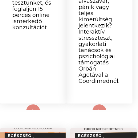
alvászavar,
tesztünket, és
pánik vagy
foglaljon 15
teljes
perces online
kimerültség
ismerkedő
jelentkezik?
konzultációt.
Interaktív
stresszteszt,
gyakorlati
tanácsok és
pszichológiai
támogatás
Orbán
Ágotával a
Coordimednél.
d More
Read More
EGÉSZSÉG
EGÉSZSÉG