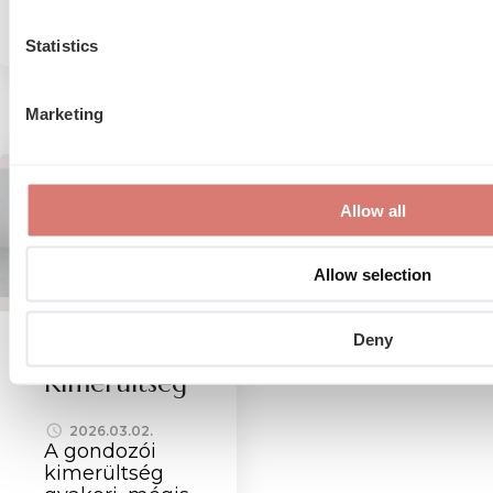
Statistics
d More
Read More
Marketing
EGÉSZSÉG
PSZICHOLÓGIA
Allow all
Allow selection
Deny
Gondozói
Kimerültség
2026.03.02.
A gondozói
kimerültség