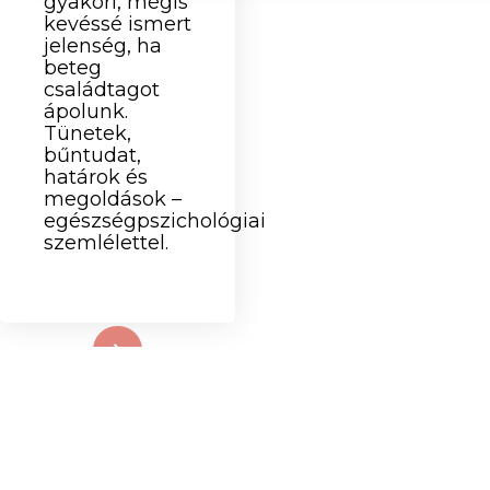
gyakori, mégis
kevéssé ismert
jelenség, ha
beteg
családtagot
ápolunk.
Tünetek,
bűntudat,
határok és
megoldások –
egészségpszichológiai
szemlélettel.
d More