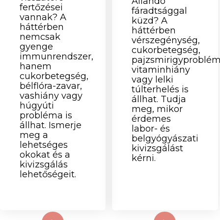
Állandó
fertőzései
fáradtsággal
vannak? A
küzd? A
háttérben
háttérben
nemcsak
vérszegénység,
gyenge
cukorbetegség,
immunrendszer,
pajzsmirigyproblém
hanem
vitaminhiány
cukorbetegség,
vagy lelki
bélflóra-zavar,
túlterhelés is
vashiány vagy
állhat. Tudja
húgyúti
meg, mikor
probléma is
érdemes
állhat. Ismerje
labor- és
meg a
belgyógyászati
lehetséges
kivizsgálást
okokat és a
kérni.
kivizsgálás
lehetőségeit.
d More
Read More