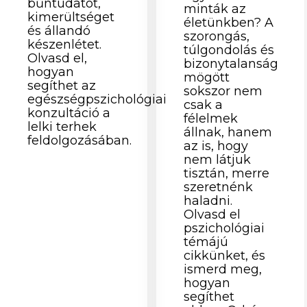
bűntudatot,
minták az
kimerültséget
életünkben? A
és állandó
szorongás,
készenlétet.
túlgondolás és
Olvasd el,
bizonytalanság
hogyan
mögött
segíthet az
sokszor nem
egészségpszichológiai
csak a
konzultáció a
félelmek
lelki terhek
állnak, hanem
feldolgozásában.
az is, hogy
nem látjuk
tisztán, merre
szeretnénk
haladni.
Olvasd el
pszichológiai
témájú
cikkünket, és
ismerd meg,
hogyan
segíthet