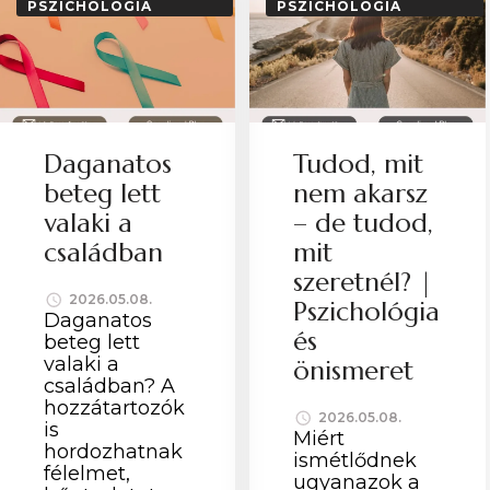
PSZICHOLÓGIA
PSZICHOLÓGIA
Daganatos
Tudod, mit
beteg lett
nem akarsz
valaki a
– de tudod,
családban
mit
szeretnél? |
2026.05.08.
Pszichológia
Daganatos
és
beteg lett
valaki a
önismeret
családban? A
hozzátartozók
2026.05.08.
is
Miért
hordozhatnak
ismétlődnek
félelmet,
ugyanazok a