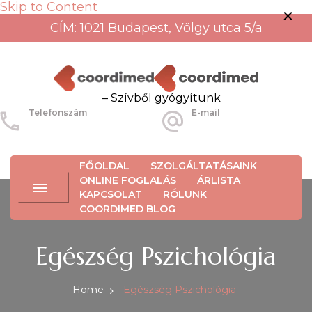
Skip to Content
CÍM: 1021 Budapest, Völgy utca 5/a
– Szívből gyógyítunk
Telefonszám
E-mail
+36-30-456-3934
info@coordimed.hu
FŐOLDAL
SZOLGÁLTATÁSAINK
ONLINE FOGLALÁS
ÁRLISTA
KAPCSOLAT
RÓLUNK
COORDIMED BLOG
Egészség Pszichológia
Home
Egészség Pszichológia