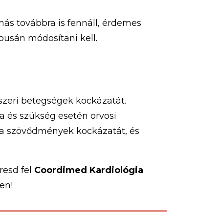
s továbbra is fennáll, érdemes
pusán módosítani kell.
szeri betegségek kockázatát.
a és szükség esetén orvosi
d a szövődmények kockázatát, és
resd fel
Coordimed Kardiológia
en!