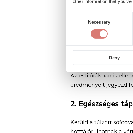
other information that you’ve
Éjszakai izzadás
Consent
M
Necessary
Selection
Ha észleled, hogy est
1. Rendszeres v
Deny
Az esti órákban is ell
eredményeit jegyezd fel
2. Egészséges táp
Kerüld a túlzott sófogy
hozzájárulhatnak a vér