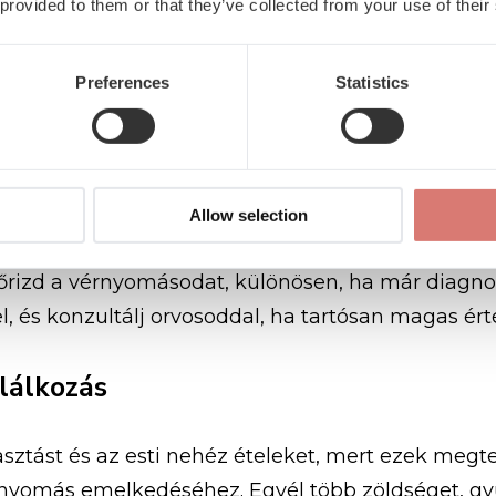
 provided to them or that they’ve collected from your use of their
it tehetsz az esti magasvérnyo
Preferences
Statistics
énként magasabb a vérnyomásod, az alábbi lépése
érnyomásmérés
Allow selection
enőrizd a vérnyomásodat, különösen, ha már diagno
, és konzultálj orvosoddal, ha tartósan magas ért
lálkozás
asztást és az esti nehéz ételeket, mert ezek megte
nyomás emelkedéséhez. Egyél több zöldséget, gyü