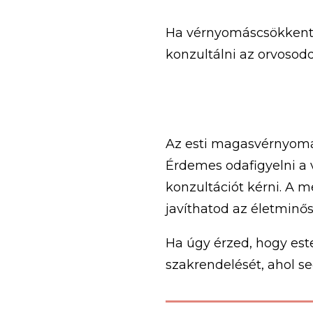
Ha vérnyomáscsökkentő
konzultálni az orvosod
Az esti magasvérnyomás
Érdemes odafigyelni a 
konzultációt kérni. A 
javíthatod az életminő
Ha úgy érzed, hogy es
szakrendelését, ahol s