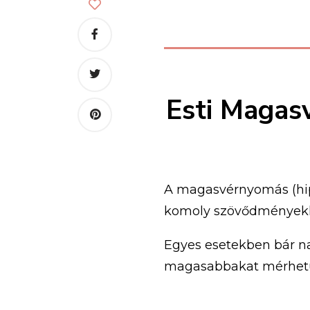
Esti Magas
A magasvérnyomás (hipe
komoly szövődményekh
Egyes esetekben bár n
magasabbakat mérhet