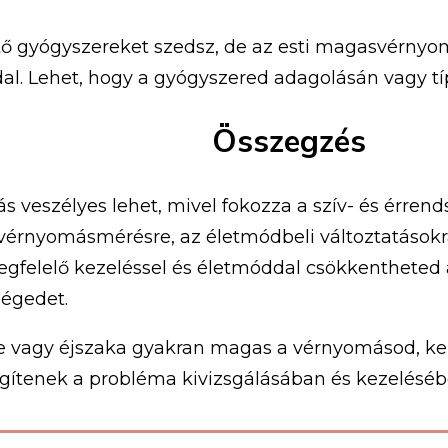
 gyógyszereket szedsz, de az esti magasvérnyomá
dal. Lehet, hogy a gyógyszered adagolásán vagy tí
Összegzés
 veszélyes lehet, mivel fokozza a szív- és érrend
vérnyomásmérésre, az életmódbeli változtatásokr
megfelelő kezeléssel és életmóddal csökkenthete
ségedet.
te vagy éjszaka gyakran magas a vérnyomásod, ke
egítenek a probléma kivizsgálásában és kezeléséb