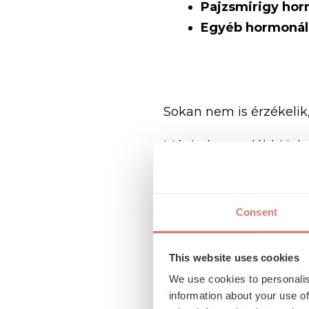
Pajzsmirigy ho
Egyéb hormonáli
Sokan nem is érzékelik
Mégis, ha az alábbi je
vérnyomás mérővel mé
Fejfájás, különö
Szédülés vagy fá
Consent
Látászavarok
Mellkasi fájdalom
This website uses cookies
Nyugtalanság va
We use cookies to personalis
Nem lelki probl
information about your use of