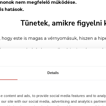
rmonok nem megfelelő működése.
s hatások.
Tünetek, amikre figyelni 
, hogy este is magas a vérnyomásuk, hiszen a hip
leket tapasztalod, érdemes ellenőrizni a vérnyom
rd a vérnyomásodat!
sen reggel ébredéskor
radtság
Details
 vagy szorító érzés
gy alvászavarok
e content and ads, to provide social media features and to analy
émához kötehtő rémálmok
 our site with our social media, advertising and analytics partn