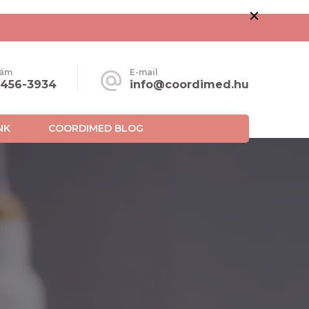
zám
E-mail
-456-3934
info@coordimed.hu
NK
COORDIMED BLOG