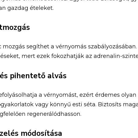
an gazdag ételeket.
stmozgás
c mozgás segíthet a vérnyomás szabályozásában.
zéseket, mert ezek fokozhatják az adrenalin-szint
 és pihentető alvás
efolyásolhatja a vérnyomást, ezért érdemes olyan
őgyakorlatok vagy könnyű esti séta. Biztosíts mag
gfelelően regenerálódhasson.
ezelés módosítása