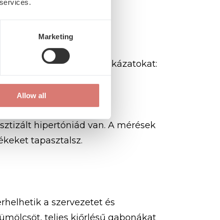
 services.
más ellen?
Marketing
kkel csökkentheted a kockázatokat:
Allow all
sztizált hipertóniád van. A mérések
ékeket tapasztalsz.
rhelhetik a szervezetet és
mölcsöt, teljes kiőrlésű gabonákat