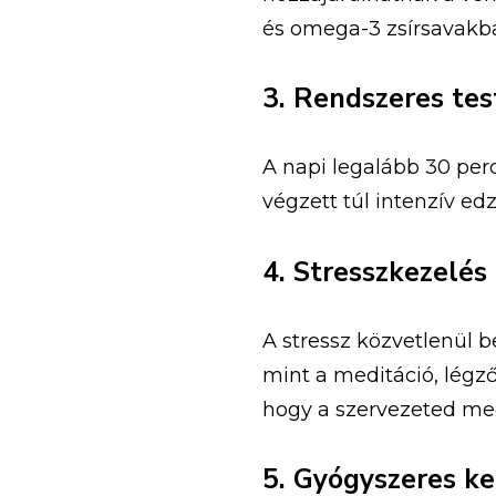
és omega-3 zsírsavakb
3. Rendszeres te
A napi legalább 30 per
végzett túl intenzív ed
4. Stresszkezelés
A stressz közvetlenül b
mint a meditáció, légz
hogy a szervezeted me
5. Gyógyszeres k