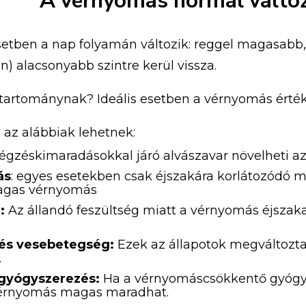
A vérnyomás normál változ
etben a nap folyamán változik: reggel magasabb
n) alacsonyabb szintre kerül vissza.
tartománynak? Ideális esetben a vérnyomás érték
az alábbiak lehetnek:
égzéskimaradásokkal járó alvászavar növelheti az
ás
: egyes esetekben csak éjszakára korlátozódó
agas vérnyomás
:
Az állandó feszültség miatt a vérnyomás éjszak
és vesebetegség:
Ezek az állapotok megváltozt
.
gyógyszerezés:
Ha a vérnyomáscsökkentő gyógys
 vérnyomás magas maradhat.