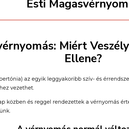
Esti Magasvérnyom
vérnyomás: Miért Veszély
Ellene?
rtónia) az egyik leggyakoribb szív- és érrendsz
ez vezethet.
ap közben és reggel rendezettek a vérnyomás ért
ünk.