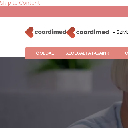
Skip to Content
– Szív
FŐOLDAL
SZOLGÁLTATÁSAINK
O