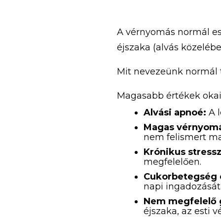
A vérnyomás normál es
éjszaka (alvás közelébe
Mit nevezeünk normál 
Magasabb értékek okai 
Alvási apnoé:
A l
Magas vérnyom
nem felismert m
Krónikus stressz
megfelelően.
Cukorbetegség 
napi ingadozását
Nem megfelelő 
éjszaka, az esti