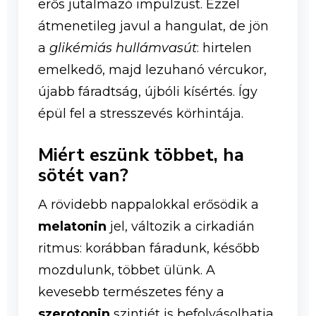
erős jutalmazó impulzust. Ezzel
átmenetileg javul a hangulat, de jön
a
glikémiás hullámvasút
: hirtelen
emelkedő, majd lezuhanó vércukor,
újabb fáradtság, újbóli kísértés. Így
épül fel a stresszevés körhintája.
Miért eszünk többet, ha
sötét van?
A rövidebb nappalokkal erősödik a
melatonin
jel, változik a cirkadián
ritmus: korábban fáradunk, később
mozdulunk, többet ülünk. A
kevesebb természetes fény a
szerotonin
szintjét is befolyásolhatja,