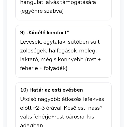
hangulat, alvás támogatására
(egyénre szabva).
9) „Kímélő komfort”
Levesek, egytálak, sütőben sült
zöldségek, halfogások: meleg,
laktató, mégis könnyebb (rost +
fehérje + folyadék).
10) Határ az esti evésben
Utolsó nagyobb étkezés lefekvés
előtt ~2–3 órával. Késő esti nass?
válts fehérje+rost párosra, kis
adagban.