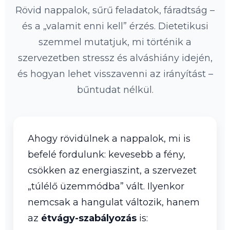
Rövid nappalok, sűrű feladatok, fáradtság –
és a „valamit enni kell” érzés. Dietetikusi
szemmel mutatjuk, mi történik a
szervezetben stressz és alváshiány idején,
és hogyan lehet visszavenni az irányítást –
bűntudat nélkül.
Ahogy rövidülnek a nappalok, mi is
befelé fordulunk: kevesebb a fény,
csökken az energiaszint, a szervezet
„túlélő üzemmódba” vált. Ilyenkor
nemcsak a hangulat változik, hanem
az
étvágy-szabályozás
is: