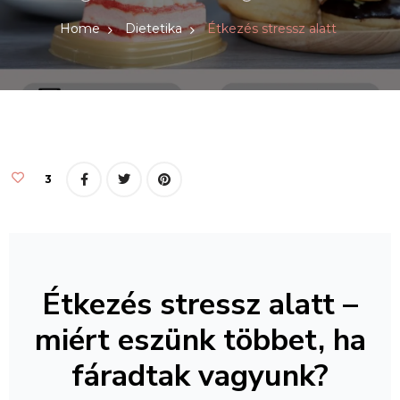
Home
Dietetika
Étkezés stressz alatt
3
Étkezés stressz alatt –
miért eszünk többet, ha
fáradtak vagyunk?