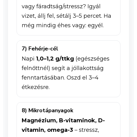
vagy fáradtság/stressz? Igyál
vizet, állj fel, sétálj 3–5 percet. Ha
még mindig éhes vagy: egyél.
7) Fehérje-cél
Napi
1,0–1,2 g/ttkg
(egészséges
felnőttnél) segít a jóllakottság
fenntartásában. Oszd el 3–4
étkezésre.
8) Mikrotápanyagok
Magnézium, B-vitaminok, D-
vitamin, omega-3
– stressz,