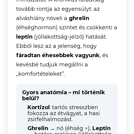
tovább rontja az egyensúlyt: az
alváshiány növeli a
ghrelin
(éhséghormon) szintet és csökkenti a
leptin
(jóllakottság-jelző) hatását.
Ebből lesz az a jelenség, hogy
fáradtan éhesebbek vagyunk
, és
kevésbé tudjuk megállni a
„komfortételeket”.
Gyors anatómia – mi történik
belül?
Kortizol
: tartós stresszben
fokozza az étvágyat, a hasi
zsírfelhalmozást.
Ghrelin
→ nő (éhség ↑),
Leptin