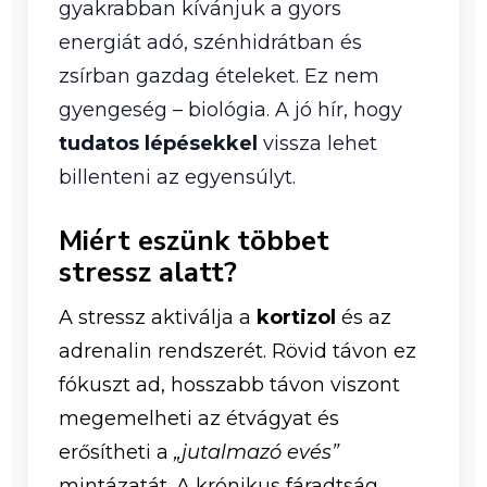
gyakrabban kívánjuk a gyors
energiát adó, szénhidrátban és
zsírban gazdag ételeket. Ez nem
gyengeség – biológia. A jó hír, hogy
tudatos lépésekkel
vissza lehet
billenteni az egyensúlyt.
Miért eszünk többet
stressz alatt?
A stressz aktiválja a
kortizol
és az
adrenalin rendszerét. Rövid távon ez
fókuszt ad, hosszabb távon viszont
megemelheti az étvágyat és
erősítheti a
„jutalmazó evés”
mintázatát. A krónikus fáradtság