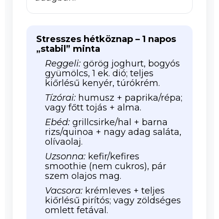
Stresszes hétköznap – 1 napos
„stabil” minta
Reggeli:
görög joghurt, bogyós
gyümölcs, 1 ek. dió; teljes
kiőrlésű kenyér, túrókrém.
Tízórai:
humusz + paprika/répa;
vagy főtt tojás + alma.
Ebéd:
grillcsirke/hal + barna
rizs/quinoa + nagy adag saláta,
olívaolaj.
Uzsonna:
kefir/kefires
smoothie (nem cukros), pár
szem olajos mag.
Vacsora:
krémleves + teljes
kiőrlésű pirítós; vagy zöldséges
omlett fetával.