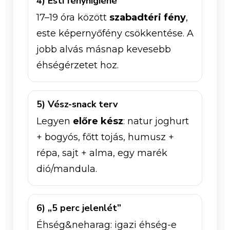
4) Esti fényhigiéné
17–19 óra között
szabadtéri fény
,
este képernyőfény csökkentése. A
jobb alvás másnap kevesebb
éhségérzetet hoz.
5) Vész-snack terv
Legyen
előre kész
: natur joghurt
+ bogyós, főtt tojás, humusz +
répa, sajt + alma, egy marék
dió/mandula.
6) „5 perc jelenlét”
Éhség&neharag: igazi éhség-e