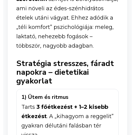
ami növeli az édes-szénhidrátos
ételek utáni vágyat. Ehhez adódik a
„téli komfort” pszichológiája: meleg,
laktató, nehezebb fogások –
többször, nagyobb adagban.
Stratégia stresszes, fáradt
napokra – dietetikai
gyakorlat
1) Ütem és ritmus
Tarts
3 főétkezést + 1–2 kisebb
étkezést
. A „kihagyom a reggelit”
gyakran délutáni falásban tér
vissza.