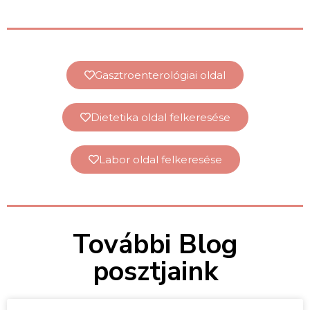
Gasztroenterológiai oldal
Dietetika oldal felkeresése
Labor oldal felkeresése
További Blog
posztjaink