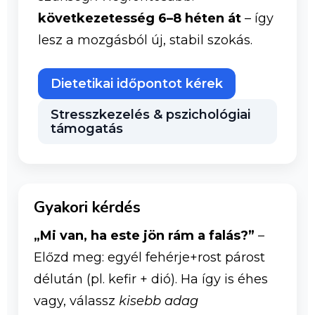
következetesség 6–8 héten át
– így
lesz a mozgásból új, stabil szokás.
Dietetikai időpontot kérek
Stresszkezelés & pszichológiai
támogatás
Gyakori kérdés
„Mi van, ha este jön rám a falás?”
–
Előzd meg: egyél fehérje+rost párost
délután (pl. kefir + dió). Ha így is éhes
vagy, válassz
kisebb adag