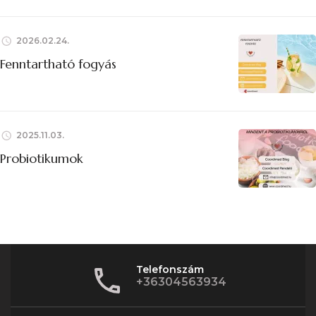
2026.02.24.
Fenntartható fogyás
2025.11.03.
Probiotikumok
Telefonszám
+36304563934