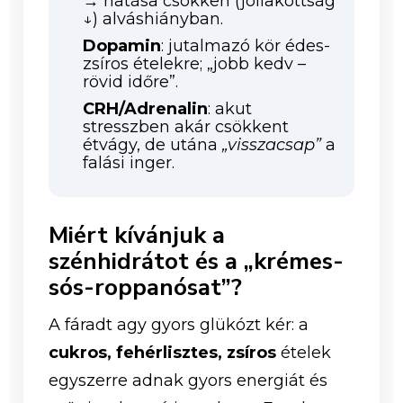
→ hatása csökken (jóllakottság
↓) alváshiányban.
Dopamin
: jutalmazó kör édes-
zsíros ételekre; „jobb kedv –
rövid időre”.
CRH/Adrenalin
: akut
stresszben akár csökkent
étvágy, de utána
„visszacsap”
a
falási inger.
Miért kívánjuk a
szénhidrátot és a „krémes-
sós-roppanósat”?
A fáradt agy gyors glükózt kér: a
cukros, fehérlisztes, zsíros
ételek
egyszerre adnak gyors energiát és