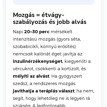
Mozgás = étvágy-
szabályozás és jobb alvás
Napi
20–30 perc
mérsékelt
intenzitású mozgás (gyors séta,
szobabicikli, könnyű erősítés)
nemcsak
kalóriát éget: javítja az
inzulinérzékenységet
, kiegyenlíti a
vércukrot, csökkenti a kortizolt, és
mélyíti az alvást
. Ha gyógyszert
szedsz, a rendszeres mozgás
javíthatja a terápiás választ
; ha nem,
segít, hogy lehetőleg ne is legyen rá
szükség. A legfontosabb: