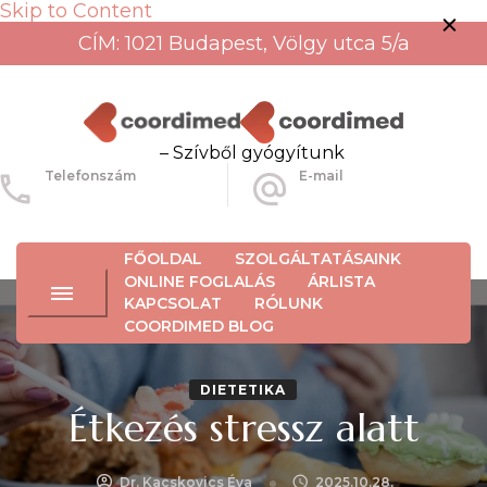
Skip to Content
CÍM: 1021 Budapest, Völgy utca 5/a
– Szívből gyógyítunk
Telefonszám
E-mail
+36-30-456-3934
info@coordimed.hu
FŐOLDAL
SZOLGÁLTATÁSAINK
ONLINE FOGLALÁS
ÁRLISTA
KAPCSOLAT
RÓLUNK
COORDIMED BLOG
DIETETIKA
Étkezés stressz alatt
Dr. Kacskovics Éva
2025.10.28.