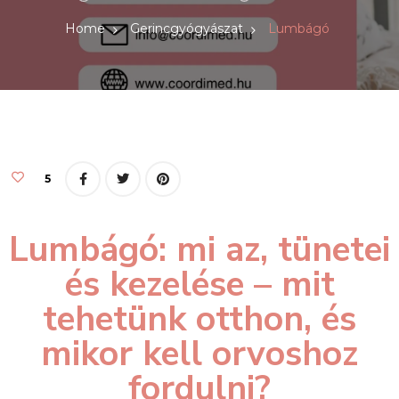
Home
Gerincgyógyászat
Lumbágó
5
Lumbágó: mi az, tünetei
és kezelése – mit
tehetünk otthon, és
mikor kell orvoshoz
fordulni?