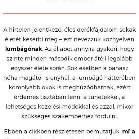
A hirtelen jelentkező, éles derékfájdalom sokak
életét keseríti meg – ezt nevezzük köznyelven
lumbágónak
. Az állapot annyira gyakori, hogy
szinte minden második ember átéli legalább
egyszer élete során. Sok esetben a panasz
néha magától is enyhül, a lumbágó hátterében
komolyabb okok is meghúzódhatnak, ezért
érdemes tisztában lenni a tünetekkel, a
lehetséges kezelési módokkal és azzal, mikor
szükséges szakemberhez fordulni.
Ebben a cikkben részletesen bemutatjuk,
mi a