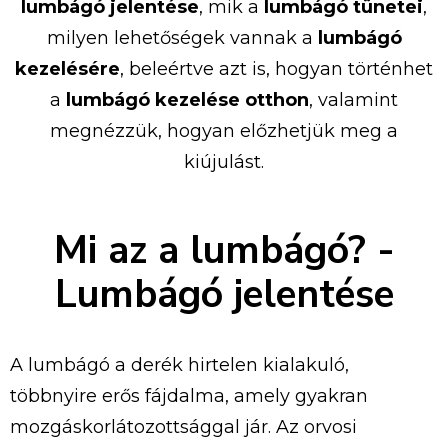
lumbágó jelentése
, mik a
lumbágó tünetei
,
milyen lehetőségek vannak a
lumbágó
kezelésére
, beleértve azt is, hogyan történhet
a
lumbágó kezelése otthon
, valamint
megnézzük, hogyan előzhetjük meg a
kiújulást.
Mi az a lumbágó? -
Lumbágó jelentése
A lumbágó a derék hirtelen kialakuló,
többnyire erős fájdalma, amely gyakran
mozgáskorlátozottsággal jár. Az orvosi