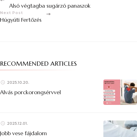
Alsó végtagba sugárzó panaszok
Next Post
Húgyúti Fertőzés
RECOMMENDED ARTICLES
2025.10.20.
Alvás porckorongsérvvel
2025.12.01.
Jobb vese fájdalom