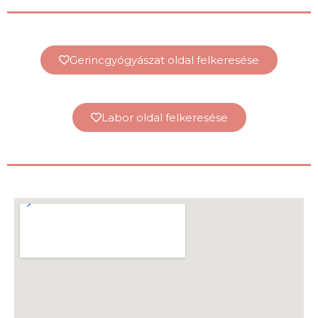
Gerincgyógyászat oldal felkeresése
Labor oldal felkeresése