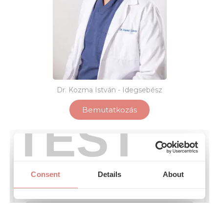
Dr. Kozma István - Idegsebész
Bemutatkozás