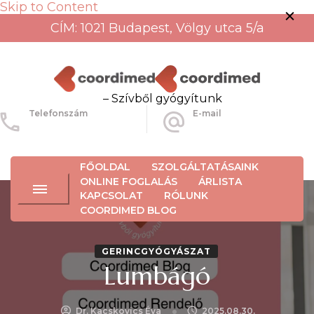
Skip to Content
CÍM: 1021 Budapest, Völgy utca 5/a
– Szívből gyógyítunk
Telefonszám
E-mail
+36-30-456-3934
info@coordimed.hu
FŐOLDAL
SZOLGÁLTATÁSAINK
ONLINE FOGLALÁS
ÁRLISTA
KAPCSOLAT
RÓLUNK
COORDIMED BLOG
GERINCGYÓGYÁSZAT
Lumbágó
Dr. Kacskovics Éva
2025.08.30.