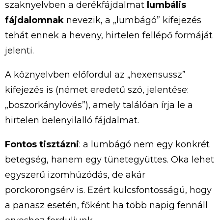
szaknyelvben a derékfájdalmat
lumbális
fájdalomnak
nevezik, a „lumbágó” kifejezés
tehát ennek a heveny, hirtelen fellépő formáját
jelenti.
A köznyelvben előfordul az „hexensussz”
kifejezés is (német eredetű szó, jelentése:
„boszorkánylövés”), amely találóan írja le a
hirtelen belenyilalló fájdalmat.
Fontos tisztázni
: a lumbágó nem egy konkrét
betegség, hanem egy tünetegyüttes. Oka lehet
egyszerű izomhúzódás, de akár
porckorongsérv is. Ezért kulcsfontosságú, hogy
a panasz esetén, főként ha több napig fennáll