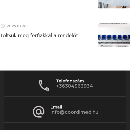
2025.10.28.
Töltsük meg férfiakkal a rendelőt
Telefonszám
+36304563934
Email
info@coordimed.hu