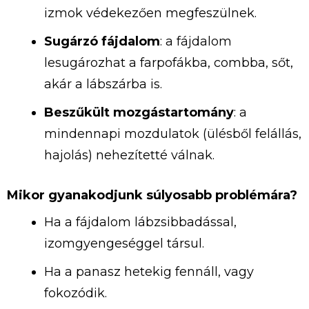
izmok védekezően megfeszülnek.
Sugárzó fájdalom
: a fájdalom
lesugározhat a farpofákba, combba, sőt,
akár a lábszárba is.
Beszűkült mozgástartomány
: a
mindennapi mozdulatok (ülésből felállás,
hajolás) nehezítetté válnak.
Mikor gyanakodjunk súlyosabb problémára?
Ha a fájdalom lábzsibbadással,
izomgyengeséggel társul.
Ha a panasz hetekig fennáll, vagy
fokozódik.