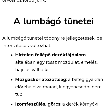
orvoshoz forduljunk.
A lumbágó tünetei
A lumbágó tünetei többnyire jellegzetesek, de
intenzitásuk változhat.
Hirtelen fellépő derékfájdalom
:
általában egy rossz mozdulat, emelés,
hajolás váltja ki.
Mozgáskorlátozottság
: a beteg gyakran
előrehajolva marad, kiegyenesedni nem
tud.
Izomfeszülés, görcs
: a derék környéki