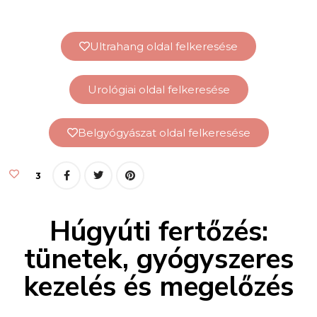
Ultrahang oldal felkeresése
Urológiai oldal felkeresése
Belgyógyászat oldal felkeresése
3
Húgyúti fertőzés:
tünetek, gyógyszeres
kezelés és megelőzés