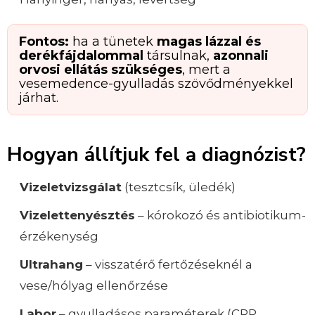
Fontos:
ha a tünetek
magas lázzal és
derékfájdalommal
társulnak,
azonnali
orvosi ellátás szükséges
, mert a
vesemedence-gyulladás szövődményekkel
járhat.
Hogyan állítjuk fel a diagnózist?
Vizeletvizsgálat
(tesztcsík, üledék)
Vizelettenyésztés
– kórokozó és antibiotikum-
érzékenység
Ultrahang
– visszatérő fertőzéseknél a
vese/hólyag ellenőrzése
Labor
– gyulladásos paraméterek (CRP,