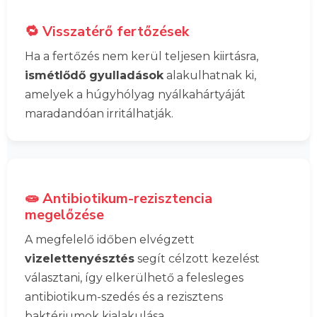
🔁 Visszatérő fertőzések
Ha a fertőzés nem kerül teljesen kiirtásra,
ismétlődő gyulladások
alakulhatnak ki,
amelyek a húgyhólyag nyálkahártyáját
maradandóan irritálhatják.
🧫 Antibiotikum-rezisztencia
megelőzése
A megfelelő időben elvégzett
vizelettenyésztés
segít célzott kezelést
választani, így elkerülhető a felesleges
antibiotikum-szedés és a rezisztens
baktériumok kialakulása.