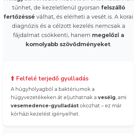
tűnhet, de kezeletlenül gyorsan
felszálló
fertőzéssé
válhat, és elérheti a vesét is. A korai
diagnózis és a célzott kezelés nemcsak a
fájdalmat csökkenti, hanem
megelőzi a
komolyabb szövődményeket
.
⬆️ Felfelé terjedő gyulladás
A húgyhólyagból a baktériumok a
húgyvezetékeken át eljuthatnak a
veséig
, ami
vesemedence-gyulladást
okozhat – ez már
kórházi kezelést igényelhet.