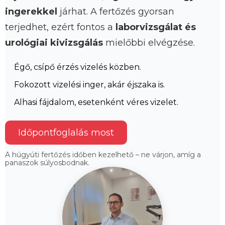
ingerekkel
járhat. A fertőzés gyorsan
terjedhet, ezért fontos a
laborvizsgálat és
urológiai kivizsgálás
mielőbbi elvégzése.
Égő, csípő érzés vizelés közben.
Fokozott vizelési inger, akár éjszaka is.
Alhasi fájdalom, esetenként véres vizelet.
Időpontfoglalás most
A húgyúti fertőzés időben kezelhető – ne várjon, amíg a
panaszok súlyosbodnak.