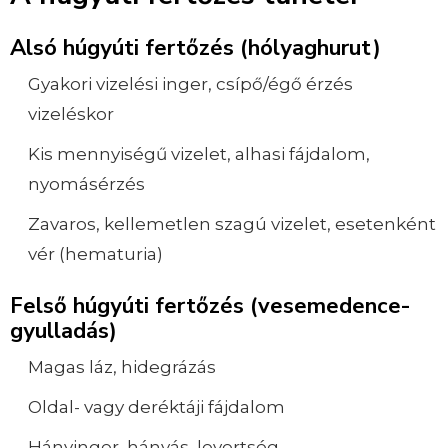
Alsó húgyúti fertőzés (hólyaghurut)
Gyakori vizelési inger, csípő/égő érzés
vizeléskor
Kis mennyiségű vizelet, alhasi fájdalom,
nyomásérzés
Zavaros, kellemetlen szagú vizelet, esetenként
vér (hematuria)
Felső húgyúti fertőzés (vesemedence-
gyulladás)
Magas láz, hidegrázás
Oldal- vagy deréktáji fájdalom
Hányinger, hányás, levertség