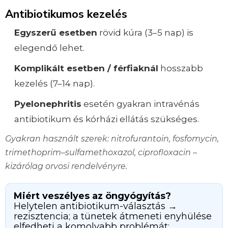
Antibiotikumos kezelés
Egyszerű esetben
rövid kúra (3–5 nap) is
elegendő lehet.
Komplikált esetben / férfiaknál
hosszabb
kezelés (7–14 nap).
Pyelonephritis
esetén gyakran intravénás
antibiotikum és kórházi ellátás szükséges.
Gyakran használt szerek: nitrofurantoin, fosfomycin,
trimethoprim–sulfamethoxazol, ciprofloxacin –
kizárólag orvosi rendelvényre.
Miért veszélyes az öngyógyítás?
Helytelen antibiotikum-választás →
rezisztencia; a tünetek átmeneti enyhülése
elfedheti a komolyabb problémát;