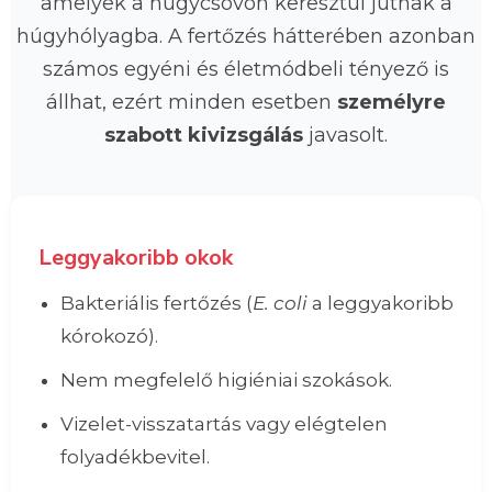
amelyek a húgycsövön keresztül jutnak a
húgyhólyagba. A fertőzés hátterében azonban
számos egyéni és életmódbeli tényező is
állhat, ezért minden esetben
személyre
szabott kivizsgálás
javasolt.
Leggyakoribb okok
Bakteriális fertőzés (
E. coli
a leggyakoribb
kórokozó).
Nem megfelelő higiéniai szokások.
Vizelet-visszatartás vagy elégtelen
folyadékbevitel.