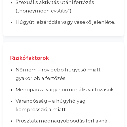
Szexuális aktivitás utáni fertőzés
(„honeymoon cystitis”).
Húgyúti elzáródás vagy vesekő jelenléte.
Rizikófaktorok
Női nem – rövidebb húgycső miatt
gyakoribb a fertőzés.
Menopauza vagy hormonális változások.
Várandósság – a húgyhólyag
kompressziója miatt.
Prosztatamegnagyobbodás férfiaknál.