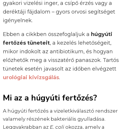
gyakori vizelési inger, a csípő érzés vagy a
deréktáji fájdalom – gyors orvosi segítséget
igényelnek.
Ebben a cikkben összefoglaljuk a
húgyúti
fertőzés tüneteit
, a kezelés lehetőségeit,
mikor indokolt az antibiotikum, és hogyan
előzhetők meg a visszatérő panaszok. Tartós
tünetek esetén javasolt az időben elvégzett
urológiai kivizsgálás
.
Mi az a húgyúti fertőzés?
A húgyúti fertőzés a vizeletkiválasztó rendszer
valamely részének bakteriális gyulladása.
Leggyakrabban az
E. coli
okozza, amely a