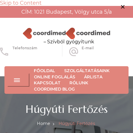
Skip to Content
CÍM: 1021 Budapest, Völgy utca 5/a
– Szívből gyógyítunk
Telefonszám
E-mail
+36-30-456-3934
info@coordimed.hu
FŐOLDAL
SZOLGÁLTATÁSAINK
ONLINE FOGLALÁS
ÁRLISTA
KAPCSOLAT
RÓLUNK
COORDIMED BLOG
Húgyúti Fertőzés
Home
Húgyúti Fertőzés