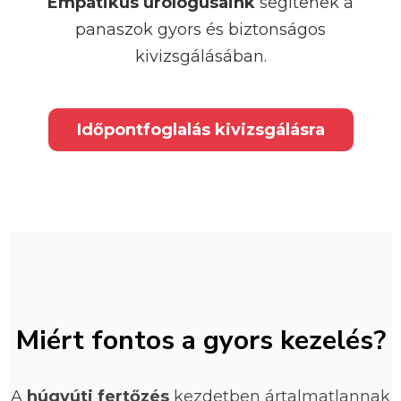
Empatikus urológusaink
segítenek a
panaszok gyors és biztonságos
kivizsgálásában.
Időpontfoglalás kivizsgálásra
Miért fontos a gyors kezelés?
A
húgyúti fertőzés
kezdetben ártalmatlannak