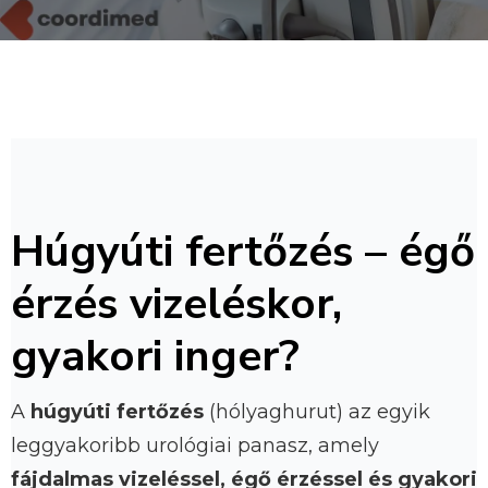
Húgyúti fertőzés – égő
érzés vizeléskor,
gyakori inger?
A
húgyúti fertőzés
(hólyaghurut) az egyik
leggyakoribb urológiai panasz, amely
fájdalmas vizeléssel, égő érzéssel és gyakori