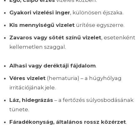
Gyakori vizelési inger
, különösen éjszaka.
Kis mennyiségű vizelet
ürítése egyszerre.
Zavaros vagy sötét színű vizelet
, esetenként
kellemetlen szaggal.
Alhasi vagy deréktáji fájdalom
.
Véres vizelet
(hematuria) – a húgyhólyag
irritációjának jele.
Láz, hidegrázás
– a fertőzés súlyosbodásának
tünete.
Fáradékonyság, általános rossz közérzet
.