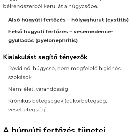
bélrendszerből kerül át a húgycsőbe.
Alsó húgyúti fertőzés – hólyaghurut (cystitis)
Felső húgyúti fertőzés – vesemedence-
gyulladás (pyelonephritis)
Kialakulást segítő tényezők
Rövid női húgycső, nem megfelelő higiénés
szokások
Nemi élet, várandósság
Krónikus betegségek (cukorbetegség,
vesebetegség)
A húgyúti fertőzés tünetei