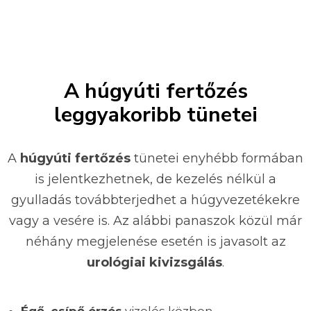
A húgyúti fertőzés
leggyakoribb tünetei
A
húgyúti fertőzés
tünetei enyhébb formában
is jelentkezhetnek, de kezelés nélkül a
gyulladás továbbterjedhet a húgyvezetékekre
vagy a vesére is. Az alábbi panaszok közül már
néhány megjelenése esetén is javasolt az
urológiai kivizsgálás
.
Égő, csípő érzés
vizelés közben.