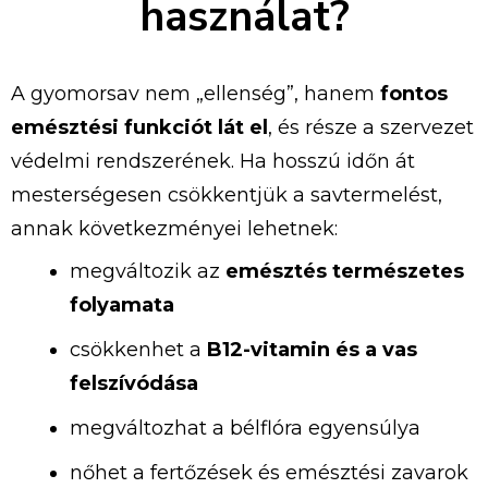
használat?
A
gyomorsav
nem „
ellenség”,
hanem
fontos
emésztési
funkciót
lát
el
,
és
része
a
szervezet
védelmi
rendszerének.
Ha
hosszú
időn
át
mesterségesen
csökkentjük
a
savtermelést,
annak
következményei
lehetnek:
megváltozik
az
emésztés
természetes
folyamata
csökkenhet
a
B12-
vitamin
és
a
vas
felszívódása
megváltozhat
a
bélflóra
egyensúlya
nőhet
a
fertőzések
és
emésztési
zavarok