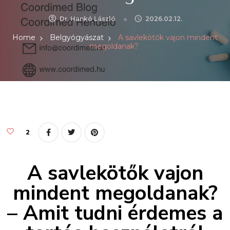
Dr. Hankó László
2026.02.12.
Home
Belgyógyászat
A savlekötők vajon mindent
megoldanak?
2
A savlekötők vajon
mindent megoldanak?
– Amit tudni érdemes a