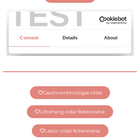
Gasztroenterológiai oldal
Ultrahang oldal felkeresése
Labor oldal felkeresése