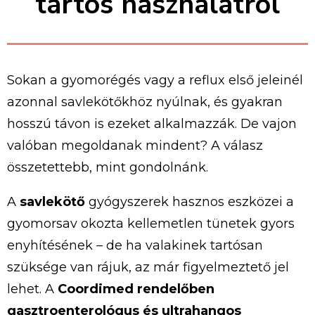
tartós használatról
Sokan
a
gyomorégés
vagy
a
reflux
első
jeleinél
azonnal
savlekötőkhöz
nyúlnak,
és
gyakran
hosszú
távon
is
ezeket
alkalmazzák.
De
vajon
valóban
megoldanak
mindent?
A
válasz
összetettebb,
mint
gondolnánk.
A
savlekötő
gyógyszerek
hasznos
eszközei
a
gyomorsav
okozta
kellemetlen
tünetek
gyors
enyhítésének –
de
ha
valakinek
tartósan
szüksége
van
rájuk,
az
már
figyelmeztető
jel
lehet.
A
Coordimed
rendelőben
gasztroenterológus
és
ultrahangos