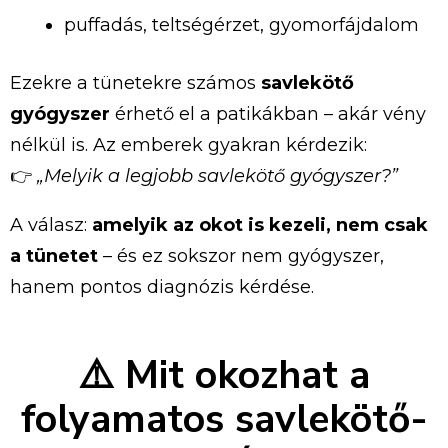
puffadás,
teltségérzet,
gyomorfájdalom
Ezekre
a
tünetekre
számos
savlekötő
gyógyszer
érhető
el
a
patikákban –
akár
vény
nélkül
is.
Az
emberek
gyakran
kérdezik:
👉
„
Melyik
a
legjobb
savlekötő
gyógyszer?”
A
válasz:
amelyik
az
okot
is
kezeli,
nem
csak
a
tünetet
–
és
ez
sokszor
nem
gyógyszer,
hanem
pontos
diagnózis
kérdése.
⚠️
Mit
okozhat
a
folyamatos
savlekötő-