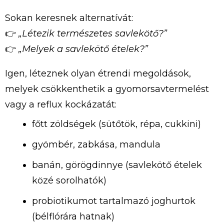
Sokan
keresnek
alternatívát:
👉
„
Létezik
természetes
savlekötő?”
👉
„
Melyek
a
savlekötő
ételek?”
Igen,
léteznek
olyan
étrendi
megoldások,
melyek
csökkenthetik
a
gyomorsavtermelést
vagy
a
reflux
kockázatát:
főtt
zöldségek (
sütőtök,
répa,
cukkini)
gyömbér,
zabkása,
mandula
banán,
görögdinnye (
savlekötő
ételek
közé
sorolhatók)
probiotikumot
tartalmazó
joghurtok
(
bélflórára
hatnak)