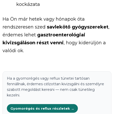
kockázata
Ha
Ön
már
hetek
vagy
hónapok
óta
rendszeresen
szed
savlekötő
gyógyszereket
,
érdemes
lehet
gasztroenterológiai
kivizsgáláson
részt
venni
,
hogy
kiderüljön
a
valódi
ok.
Ha a gyomorégés vagy reflux tünetei tartósan
fennállnak, érdemes célzottan kivizsgálni és személyre
szabott megoldást keresni — nem csak tünetileg
kezelni.
Gyomorégés és reflux részletek →