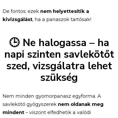
De
fontos:
ezek
nem
helyettesítik
a
kivizsgálást
,
ha
a
panaszok
tartósak!
🕒
Ne
halogassa –
ha
napi
szinten
savlekötőt
szed,
vizsgálatra
lehet
szükség
Nem
minden
gyomorpanasz
egyforma.
A
savlekötő
gyógyszerek
nem
oldanak
meg
mindent
–
viszont
elfedhetik
a
valódi