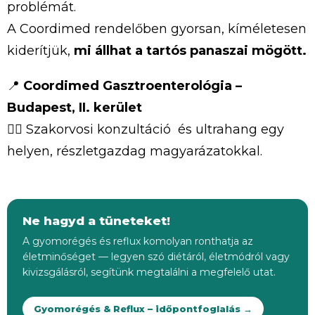
problémát.
A
Coordimed
rendelőben
gyorsan,
kíméletesen
kiderítjük,
mi
állhat
a
tartós
panaszai
mögött.
📍
Coordimed
Gasztroenterológia –
Budapest,
II.
kerület
👩‍⚕️
Szakorvosi
konzultáció és
ultrahang
egy
helyen, részletgazdag magyarázatokkal.
Ne hagyd a tüneteket!
A gyomorégés és reflux komolyan ronthatja az
életminőséget — legyen szó diétáról, életmódról vagy
kivizsgálásról, segítünk megtalálni a megfelelő utat.
Gyomorégés & Reflux – időpontfoglalás →