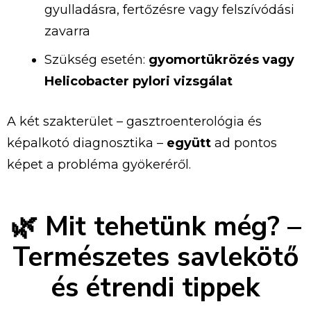
gyulladásra,
fertőzésre
vagy
felszívódási
zavarra
Szükség
esetén:
gyomortükrözés
vagy
Helicobacter
pylori
vizsgálat
A
két
szakterület –
gasztroenterológia
és
képalkotó
diagnosztika –
együtt
ad
pontos
képet
a
probléma
gyökeréről.
🌿
Mit
tehetünk
még? –
Természetes
savlekötő
és
étrendi
tippek