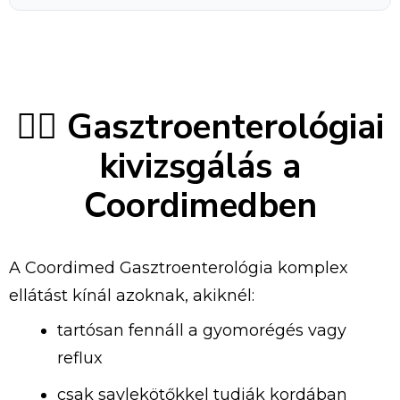
👨‍⚕️
Gasztroenterológiai
kivizsgálás
a
Coordimedben
A
Coordimed
Gasztroenterológia
komplex
ellátást
kínál
azoknak,
akiknél:
tartósan
fennáll
a
gyomorégés
vagy
reflux
csak
savlekötőkkel
tudják
kordában