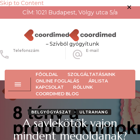
Skip to Content
CÍM: 1021 Budapest, Völgy utca 5/a
– Szívből gyógyítunk
Telefonszám
E-mail
+36-30-456-3934
info@coordimed.hu
FŐOLDAL
SZOLGÁLTATÁSAINK
ONLINE FOGLALÁS
ÁRLISTA
KAPCSOLAT
RÓLUNK
COORDIMED BLOG
BELGYÓGYÁSZAT
ULTRAHANG
A savlekötők vajon
mindent megoldanak?