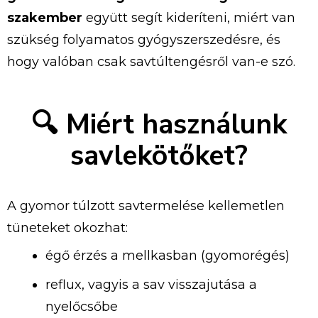
szakember
együtt
segít
kideríteni,
miért
van
szükség
folyamatos
gyógyszerszedésre,
és
hogy
valóban
csak
savtúltengésről
van-
e
szó.
🔍
Miért
használunk
savlekötőket?
A
gyomor
túlzott
savtermelése
kellemetlen
tüneteket
okozhat:
égő
érzés
a
mellkasban (
gyomorégés)
reflux,
vagyis
a
sav
visszajutása
a
nyelőcsőbe