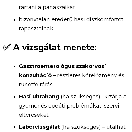
tartani
a
panaszaikat
bizonytalan
eredetű
hasi
diszkomfortot
tapasztalnak
✅
A
vizsgálat
menete:
Gasztroenterológus
szakorvosi
konzultáció
–
részletes
kórelőzmény
és
tünetfeltárás
Hasi
ultrahang
(ha szükséges)–
kizárja
a
gyomor
és
epeúti
problémákat,
szervi
eltéréseket
Laborvizsgálat
(
ha
szükséges) –
utalhat