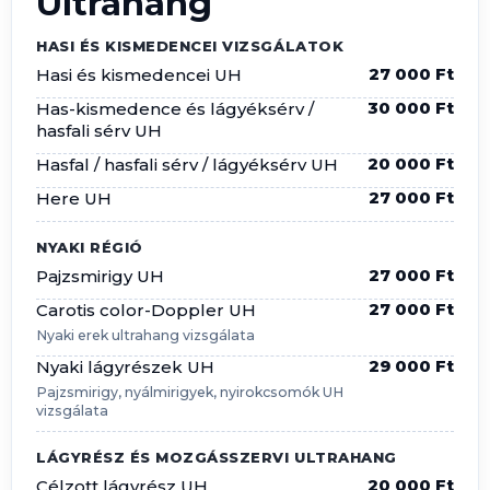
Ultrahang
HASI ÉS KISMEDENCEI VIZSGÁLATOK
27 000 Ft
Hasi és kismedencei UH
30 000 Ft
Has-kismedence és lágyéksérv /
hasfali sérv UH
20 000 Ft
Hasfal / hasfali sérv / lágyéksérv UH
27 000 Ft
Here UH
NYAKI RÉGIÓ
27 000 Ft
Pajzsmirigy UH
27 000 Ft
Carotis color-Doppler UH
Nyaki erek ultrahang vizsgálata
29 000 Ft
Nyaki lágyrészek UH
Pajzsmirigy, nyálmirigyek, nyirokcsomók UH
vizsgálata
LÁGYRÉSZ ÉS MOZGÁSSZERVI ULTRAHANG
20 000 Ft
Célzott lágyrész UH