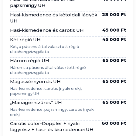
pajzsmirigy UH
28 000 Ft
Hasi-kismedence és kétoldali lágyék
UH
45 000 Ft
Hasi-kismedence és carotis UH
45 000 Ft
Két régió UH
Két, a páciens által választott régió
ultrahangvizsgálata
65 000 Ft
Három régió UH
Három, a páciens által választott régió
ultrahangvizsgálata
65 000 Ft
Magasvérnyomás UH
Has-kismedence, carotis (nyaki erek),
pajzsmirigy UH
65 000 Ft
„Manager-szűrés” UH
Has-kismedence, pajzsmirigy, carotis (nyaki
erek)
60 000 Ft
Carotis color-Doppler + nyaki
lágyrész + hasi- és kismedencei UH