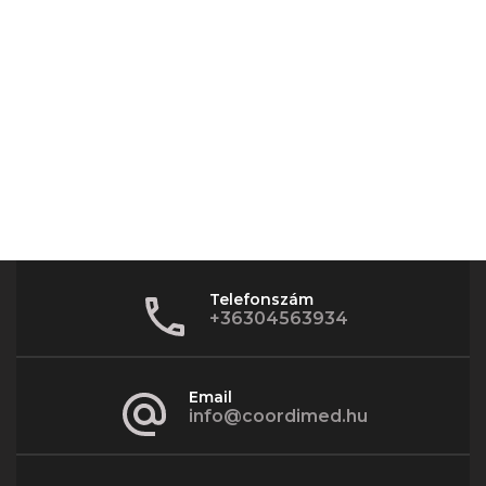
Telefonszám
+36304563934
Email
info@coordimed.hu