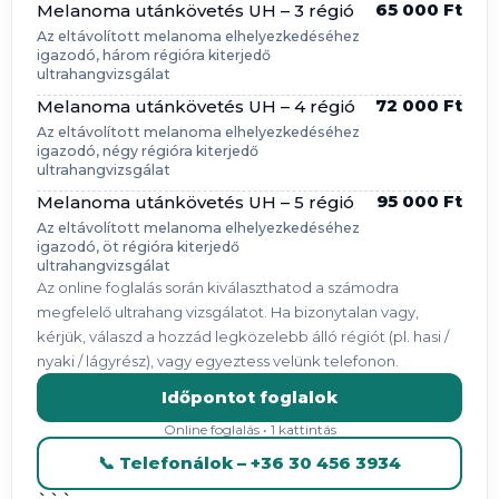
65 000 Ft
Melanoma utánkövetés UH – 3 régió
Az eltávolított melanoma elhelyezkedéséhez
igazodó, három régióra kiterjedő
ultrahangvizsgálat
72 000 Ft
Melanoma utánkövetés UH – 4 régió
Az eltávolított melanoma elhelyezkedéséhez
igazodó, négy régióra kiterjedő
ultrahangvizsgálat
95 000 Ft
Melanoma utánkövetés UH – 5 régió
Az eltávolított melanoma elhelyezkedéséhez
igazodó, öt régióra kiterjedő
ultrahangvizsgálat
Az online foglalás során kiválaszthatod a számodra
megfelelő ultrahang vizsgálatot. Ha bizonytalan vagy,
kérjük, válaszd a hozzád legközelebb álló régiót (pl. hasi /
nyaki / lágyrész), vagy egyeztess velünk telefonon.
Időpontot foglalok
Online foglalás • 1 kattintás
📞 Telefonálok – +36 30 456 3934