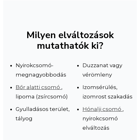
Milyen elváltozások
mutathatók ki?
Nyirokcsomó-
Duzzanat vagy
megnagyobbodás
vérömleny
Bőr alatti csomó
,
Izomsérülés,
lipoma (zsírcsomó)
izomrost szakadás
Gyulladásos terület,
Hónalji csomó
,
tályog
nyirokcsomó
elváltozás