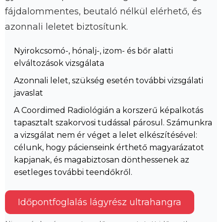
fájdalommentes, beutaló nélkül elérhető, és
azonnali leletet biztosítunk.
Nyirokcsomó-, hónalj-, izom- és bőr alatti
elváltozások vizsgálata
Azonnali lelet, szükség esetén további vizsgálati
javaslat
A Coordimed Radiológián a korszerű képalkotás
tapasztalt szakorvosi tudással párosul. Számunkra
a vizsgálat nem ér véget a lelet elkészítésével:
célunk, hogy pácienseink érthető magyarázatot
kapjanak, és magabiztosan dönthessenek az
esetleges további teendőkről.
Időpontfoglalás lágyrész ultrahangra