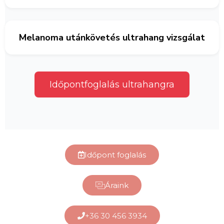
Melanoma utánkövetés ultrahang vizsgálat
Időpontfoglalás ultrahangra
Időpont foglalás
Áraink
+36 30 456 3934