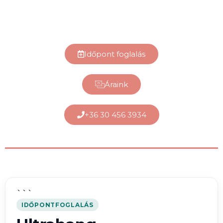
Időpont foglalás
Áraink
+36 30 456 3934
```
IDŐPONTFOGLALÁS