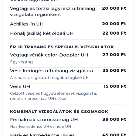
20 000 Ft
Végtagi és törzsi lágyrész ultrahang
vizsgálata régiónként
20 000 Ft
Achilles-ín UH
22 000 Ft
Hónalj (axilla) két oldali UH
ÉR-ULTRAHANG ÉS SPECIÁLIS VIZSGÁLATOK
27 000 Ft
Végtagi vénák color-Doppler UH
Egy végtag
35 000 Ft
Vese keringés ultrahang vizsgálata
A renalis vizsgálatot magába foglaló UH
15 000 Ft
Vese UH
Célzott vese és húgyúti eltérések vizsgálata,
renalis mérése hasi UH nélkül
KOMBINÁLT VIZSGÁLATOK ÉS CSOMAGOK
39 000 Ft
Férfiaknak szűrőcsomag UH
Has-kismedence UH és here UH
45 000 Ft
Hasi- és kismedence UH és