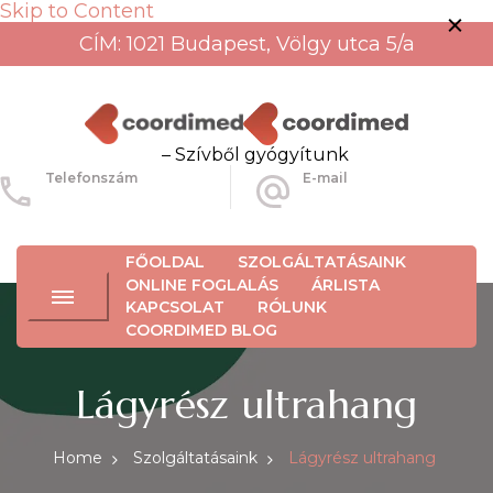
Skip to Content
CÍM: 1021 Budapest, Völgy utca 5/a
– Szívből gyógyítunk
Telefonszám
E-mail
+36-30-456-3934
info@coordimed.hu
FŐOLDAL
SZOLGÁLTATÁSAINK
ONLINE FOGLALÁS
ÁRLISTA
KAPCSOLAT
RÓLUNK
COORDIMED BLOG
Lágyrész ultrahang
Home
Szolgáltatásaink
Lágyrész ultrahang