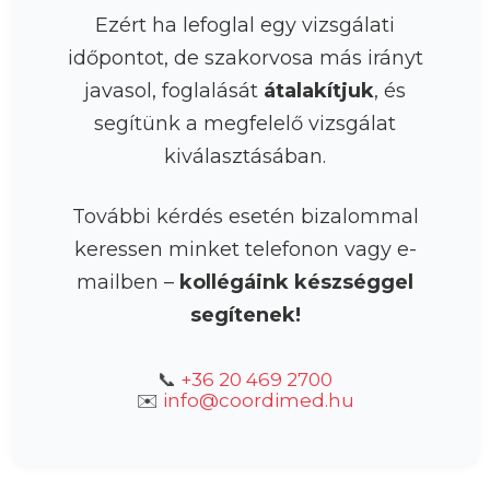
Ezért ha lefoglal egy vizsgálati
időpontot, de szakorvosa más irányt
javasol, foglalását
átalakítjuk
, és
segítünk a megfelelő vizsgálat
kiválasztásában.
További kérdés esetén bizalommal
keressen minket telefonon vagy e-
mailben –
kollégáink készséggel
segítenek!
📞
+36 20 469 2700
✉️
info@coordimed.hu