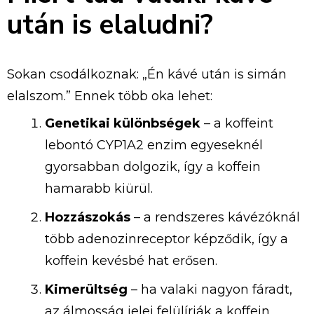
után is elaludni?
Sokan csodálkoznak: „Én kávé után is simán
elalszom.” Ennek több oka lehet:
Genetikai különbségek
– a koffeint
lebontó CYP1A2 enzim egyeseknél
gyorsabban dolgozik, így a koffein
hamarabb kiürül.
Hozzászokás
– a rendszeres kávézóknál
több adenozinreceptor képződik, így a
koffein kevésbé hat erősen.
Kimerültség
– ha valaki nagyon fáradt,
az álmosság jelei felülírják a koffein