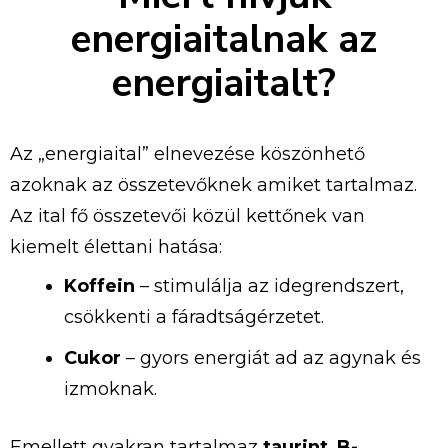
energiaitalnak az
energiaitalt?
Az „energiaital” elnevezése köszönhető
azoknak az összetevőknek amiket tartalmaz.
Az ital fő összetevői közül kettőnek van
kiemelt élettani hatása:
Koffein
– stimulálja az idegrendszert,
csökkenti a fáradtságérzetet.
Cukor
– gyors energiát ad az agynak és
izmoknak.
Emellett gyakran tartalmaz
taurint
,
B-