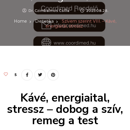
Dr. Czimbalmos Csilla
2025.08.28.
Home
Dietetika
Szívem szerint VIII. – Kávé,
energiaital, stressz
5
Kávé, energiaital,
stressz – dobog a szív,
remeg a test