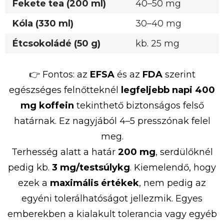
Fekete tea (200 ml)
40–50 mg
Kóla (330 ml)
30–40 mg
Étcsokoládé (50 g)
kb. 25 mg
👉 Fontos: az
EFSA
és az
FDA
szerint
egészséges felnőtteknél
legfeljebb napi 400
mg koffein
tekinthető biztonságos felső
határnak. Ez nagyjából 4–5 presszónak felel
meg.
Terhesség alatt a határ
200 mg
, serdülőknél
pedig kb.
3 mg/testsúlykg
. Kiemelendő, hogy
ezek a
maximális értékek
, nem pedig az
egyéni tolerálhatóságot jellezmik. Egyes
emberekben a kialakult tolerancia vagy egyéb