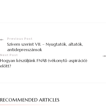
Previous Post
Szívem szerint VII. – Nyugtatók, altatók,
antidepresszánsok
Next Post
Hogyan készüljünk FNAB (vékonytű-aspiráció)
előtt?
RECOMMENDED ARTICLES