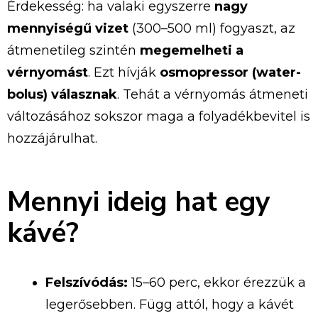
Érdekesség: ha valaki egyszerre
nagy
mennyiségű vizet
(300–500 ml) fogyaszt, az
átmenetileg szintén
megemelheti a
vérnyomást
. Ezt hívják
osmopressor (water-
bolus) válasznak
. Tehát a vérnyomás átmeneti
változásához sokszor maga a folyadékbevitel is
hozzájárulhat.
Mennyi ideig hat egy
kávé?
Felszívódás:
15–60 perc, ekkor érezzük a
legerősebben. Függ attól, hogy a kávét