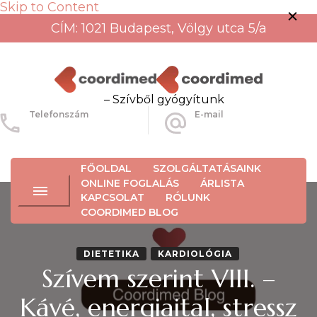
Skip to Content
CÍM: 1021 Budapest, Völgy utca 5/a
– Szívből gyógyítunk
Telefonszám
E-mail
+36-30-456-3934
info@coordimed.hu
FŐOLDAL
SZOLGÁLTATÁSAINK
ONLINE FOGLALÁS
ÁRLISTA
KAPCSOLAT
RÓLUNK
COORDIMED BLOG
DIETETIKA
KARDIOLÓGIA
Szívem szerint VIII. –
Kávé, energiaital, stressz