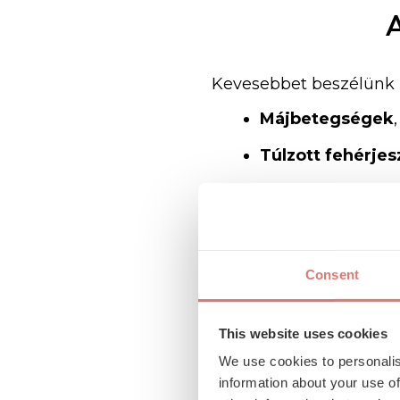
Kevesebbet
beszélünk
Májbetegségek
Túlzott
fehérje
Terhesség
,
mive
Túlzott
folyadék
Consent
Az
alacsony
karbami
fontos
információt
adh
This website uses cookies
We use cookies to personalis
information about your use of