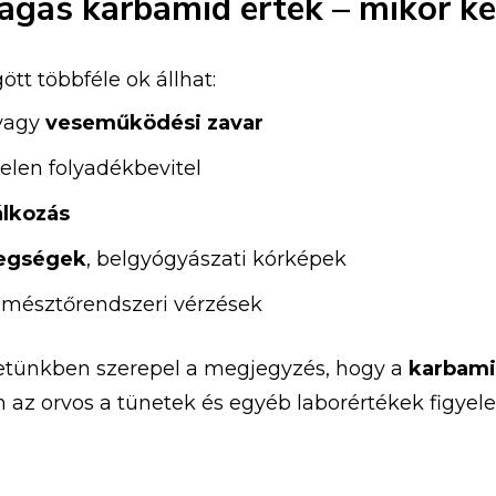
agas
karbamid
érték –
mikor
ke
ött
többféle
ok
állhat:
vagy
veseműködési
zavar
telen
folyadékbevitel
álkozás
egségek
,
belgyógyászati
kórképek
emésztőrendszeri
vérzések
letünkben
szerepel
a
megjegyzés,
hogy
a
karbam
án
az
orvos
a
tünetek
és
egyéb
laborértékek
figyel