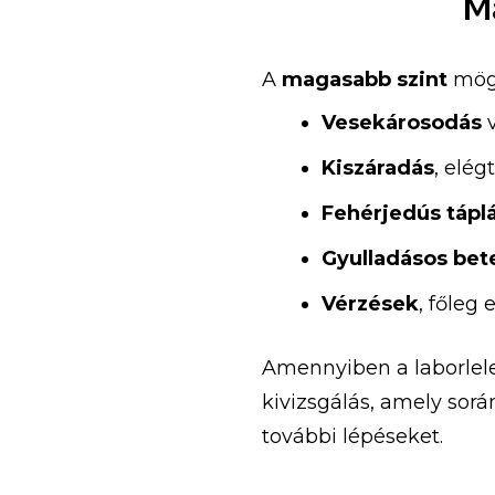
M
A
magasabb szint
mög
Vesekárosodás
Kiszáradás
,
elég
Fehérjedús
tápl
Gyulladásos
bet
Vérzések
,
főleg
Amennyiben
a
laborle
kivizsgálás,
amely
sor
további
lépéseket.