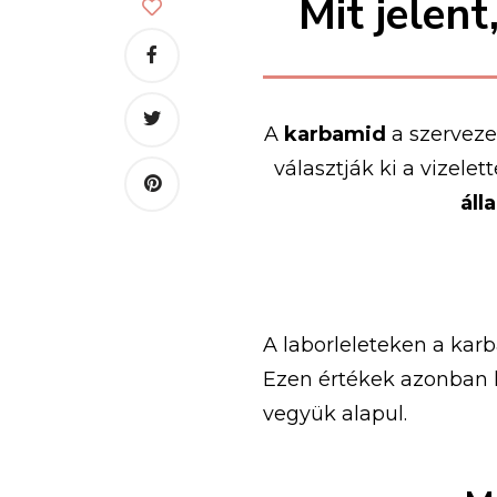
Mit jelent
A
karbamid
a
szervez
választják
ki
a
vizelett
áll
A
laborleleteken
a
kar
Ezen
értékek
azonban
vegyük
alapul.