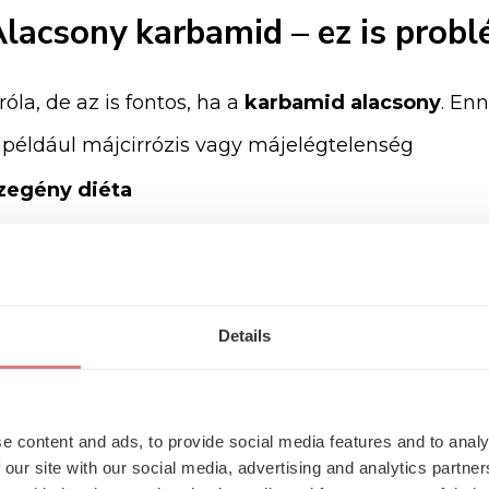
Alacsony
karbamid –
ez
is
prob
róla,
de
az
is
fontos,
ha
a
karbamid
alacsony
.
En
,
például
májcirrózis
vagy
májelégtelenség
szegény
diéta
l
a
megnövekedett
vértérfogat
hígíthatja
az
érték
bevitel
Details
d
szint
önmagában
ritkán
jelent
akut
problémát,
d
at
az
általános
állapotunkról.
e content and ads, to provide social media features and to analy
Miért
érdemes
belgyógyászho
 our site with our social media, advertising and analytics partn