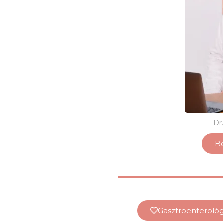
Dr
B
Gasztroenterológi