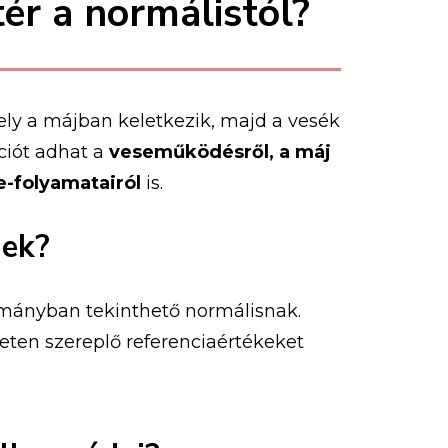
tér a normálistól?
ely
a
májban
keletkezik,
majd
a
vesék
ciót
adhat
a
veseműködésről,
a
máj
e-
folyamatairól
is.
nek?
ományban
tekinthető
normálisnak.
leten
szereplő
referenciaértékeket