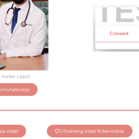
. Hankó László
emutatkozás
ai oldal
Ultrahang oldal felkeresése