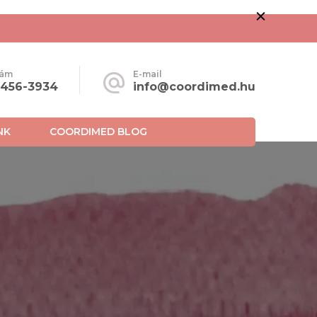
zám
E-mail
-456-3934
info@coordimed.hu
NK
COORDIMED BLOG