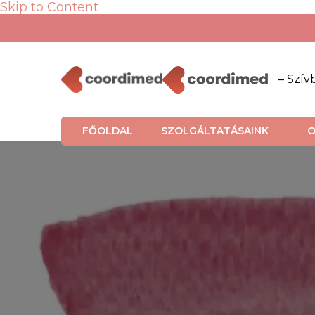
Skip to Content
– Szív
FŐOLDAL
SZOLGÁLTATÁSAINK
O