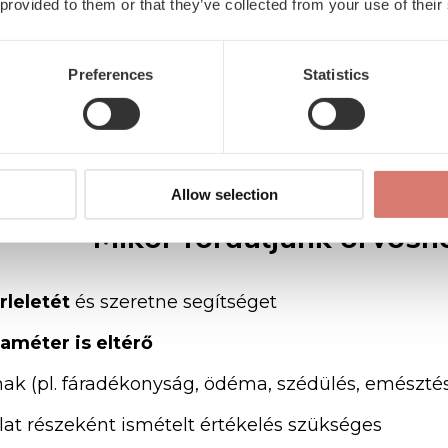
 provided to them or that they’ve collected from your use of their
agas
karbamid
érték
szerepel
a
leletünkben,
bel
ntos
okát,
és
ha
szükséges,
elindítani
a
további
ki
Preferences
Statistics
yászat
szakemberei
nemcsak
személyes
viziten,
gy
kényelmesen,
otthonról
is
választ
kaphat
kérd
Allow selection
Mikor
forduljunk
orvosh
rleletét
és
szeretne
segítséget
raméter
is
eltérő
ak (
pl.
fáradékonyság,
ödéma,
szédülés,
emészté
lat
részeként
ismételt
értékelés
szükséges