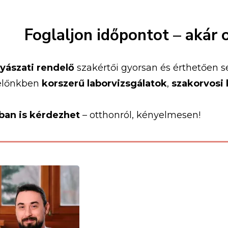
Foglaljon
időpontot –
akár
yászati
rendelő
szakértői
gyorsan
és
érthetően
s
előnkben
korszerű
laborvizsgálatok
,
szakorvosi
óban
is
kérdezhet
–
otthonról,
kényelmesen!