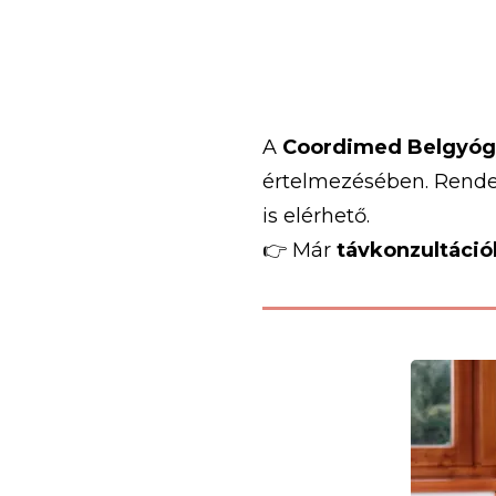
A
Coordimed
Belgyóg
értelmezésében.
Rend
is
elérhető.
👉
Már
távkonzultáci