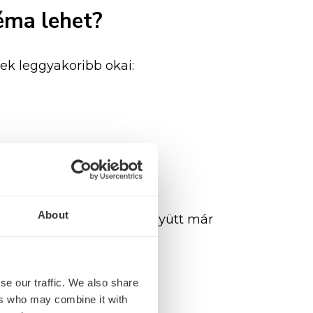
léma
lehet?
nek
leggyakoribb
okai:
et
About
e
más
laborértékekkel
együtt
már
se our traffic. We also share
z
fordulni?
ers who may combine it with