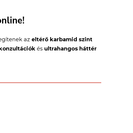
online!
egítenek
az
eltérő
karbamid
szint
konzultációk
és
ultrahangos
háttér