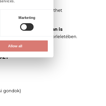
 services.
gyógyász
szakorvos
segíthet
vizsgálásokat.
Marketing
hanem
távkonzultációban
is
éseire,
ha
eltérést
lát
laborleletében.
Allow all
oz?
si
gondok)