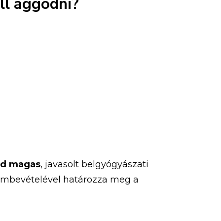
ll
aggódni?
id
magas
,
javasolt
belgyógyászati
embevételével
határozza
meg
a