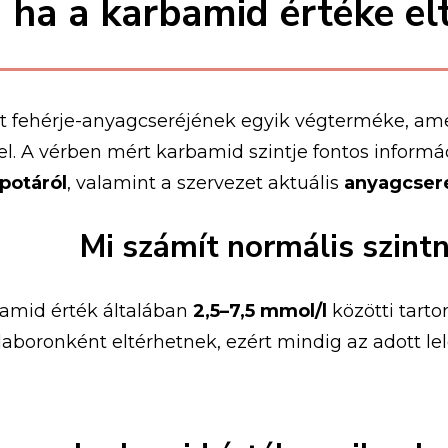
, ha a karbamid értéke el
et
fehérje-
anyagcseréjének
egyik
végterméke,
am
el.
A
vérben
mért
karbamid
szintje
fontos
informá
apotáról
,
valamint
a
szervezet
aktuális
anyagcser
Mi
számít
normális
szint
bamid
érték
általában
2,5–
7,5
mmol/
l
közötti
tart
laboronként
eltérhetnek,
ezért
mindig
az
adott
le