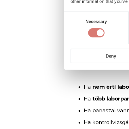
other information that you’ve
Akár
alacsony
,
akár
m
Consent
kideríteni
az
eltérés
po
Necessary
Selection
A
Coordimed
Belgyóg
rendelkezésre
állnak,
í
Deny
Ha
nem
érti
labo
Ha
több
laborpa
Ha
panaszai
vann
Ha
kontrollvizsgá