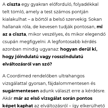
A
ciszta
egy gyakran előforduló, folyadékkal
telt tömlő, amely a test számos pontján
kialakulhat – a bőrtől a belső szervekig. Sokan
hallanak róla, de kevesen tudják pontosan,
mi
az a ciszta
, mikor veszélyes, és mikor elegendő
csupán megfigyelni. A legfontosabb kérdés
azonban mindig ugyanaz:
hogyan derül ki,
hogy jóindulatú vagy rosszindulatú
elváltozásról van szó?
A Coordimed rendelőben ultrahangos
vizsgálattal gyorsan, fájdalommentesen és
sugármentesen
adunk választ erre a kérdésre.
Akár
már az első vizsgálat során pontos
képet kaphat
az elváltozásról – így elkerülhető