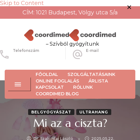
Skip to Content
CÍM: 1021 Budapest, Völgy utca 5/a
– Szívből gyógyítunk
Telefonszám
E-mail
+36-30-456-3934
info@coordimed.hu
FŐOLDAL
SZOLGÁLTATÁSAINK
ONLINE FOGLALÁS
ÁRLISTA
KAPCSOLAT
RÓLUNK
COORDIMED BLOG
BELGYÓGYÁSZAT
ULTRAHANG
Mi az a ciszta?
Dr. Szalontai László
2025.05.22.