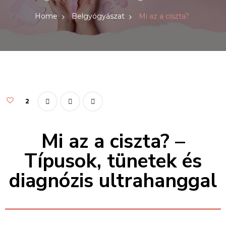
Home
Belgyógyászat
Mi az a ciszta?
2
Mi az a ciszta? –
Típusok, tünetek és
diagnózis ultrahanggal