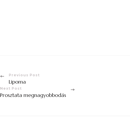
Previous Post
Lipoma
Next Post
Prosztata megnagyobbodás