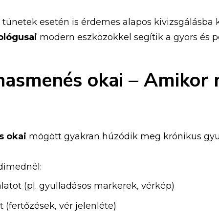
 tünetek esetén is érdemes alapos kivizsgálásba 
ológusai
modern eszközökkel segítik a gyors és p
hasmenés okai – Amikor 
s okai
mögött gyakran húzódik meg krónikus gyulla
dimednél:
álatot (pl. gyulladásos markerek, vérkép)
 (fertőzések, vér jelenléte)