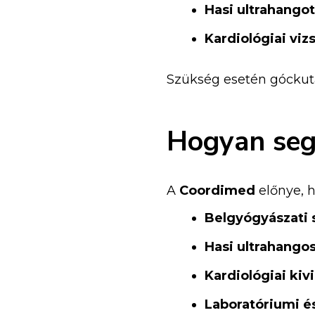
Hasi ultrahangot
Kardiológiai viz
Szükség esetén góckutat
Hogyan seg
A
Coordimed
előnye, 
Belgyógyászati 
Hasi ultrahango
Kardiológiai kiv
Laboratóriumi é