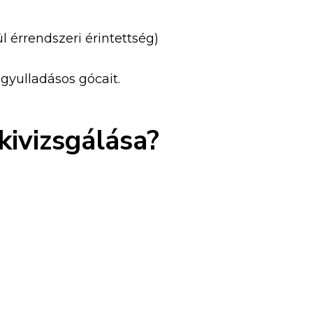
l érrendszeri érintettség)
 gyulladásos gócait.
ivizsgálása?