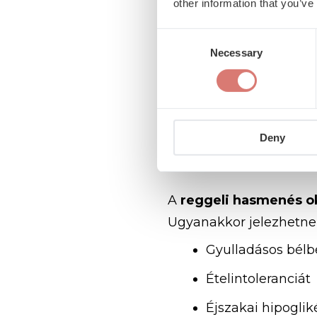
other information that you’ve
A
hasmenés lelki okai
Consent
funkcionális bélrendsz
Necessary
Selection
A Coordimednél komple
veszünk a diagnosztika
Deny
Reggeli has
A
reggeli hasmenés o
Ugyanakkor jelezhetne
Gyulladásos bélb
Ételintoleranciát
Éjszakai hipogli