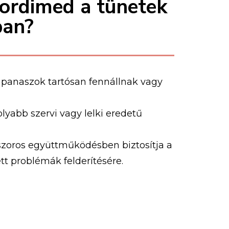
ordimed a tünetek
ban?
a panaszok tartósan fennállnak vagy
lyabb szervi vagy lelki eredetű
zoros együttműködésben biztosítja a
ett problémák felderítésére.