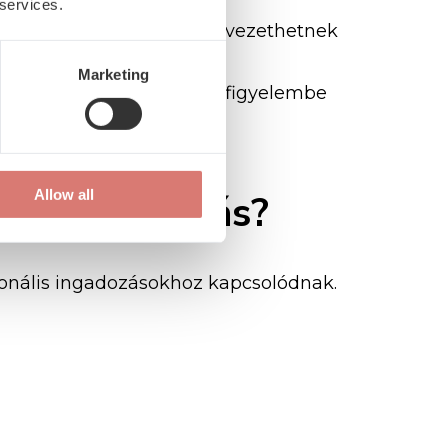
 services.
gozatlan traumák gyakran vezethetnek
Marketing
zomatikus tényezőket is figyelembe
Allow all
 a kivizsgálás?
monális ingadozásokhoz kapcsolódnak.