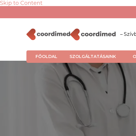
Skip to Content
– Szív
FŐOLDAL
SZOLGÁLTATÁSAINK
O