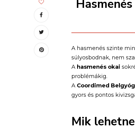
Hasmenés o
A hasmenés szinte mind
súlyosbodnak, nem szab
A
hasmenés okai
sokré
problémákig.
A
Coordimed Belgyógyá
gyors és pontos kivizsg
Mik lehetne