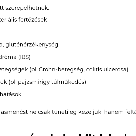
t szerepelhetnek:
eriális fertőzések
ia, gluténérzékenység
indróma (IBS)
tegségek (pl. Crohn-betegség, colitis ulcerosa)
ok (pl. pajzsmirigy túlműködés)
hatások
 hasmenést ne csak tünetileg kezeljük, hanem feltá