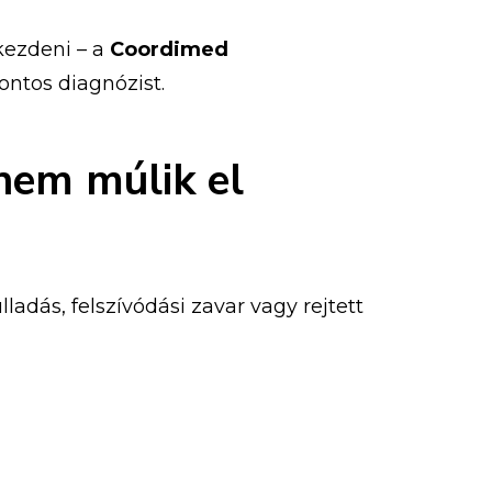
kezdeni – a
Coordimed
ontos diagnózist.
nem múlik el
dás, felszívódási zavar vagy rejtett