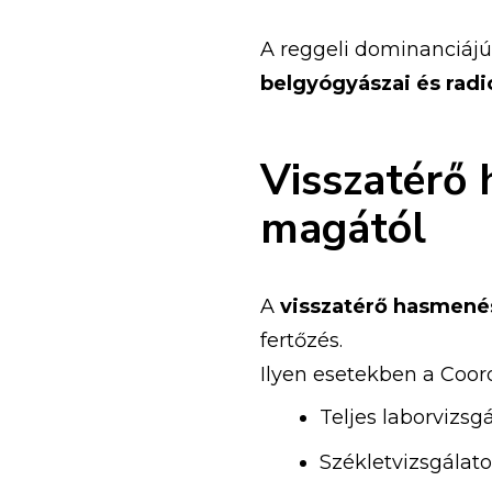
A reggeli dominanciájú
belgyógyászai és radi
Visszatérő 
magától
A
visszatérő hasmené
fertőzés.
Ilyen esetekben a Coor
Teljes laborvizsg
Székletvizsgálatot