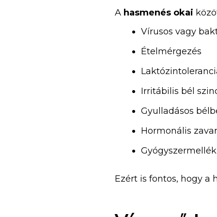
A
hasmenés okai
közöt
Vírusos vagy bakt
Ételmérgezés
Laktózintoleranc
Irritábilis bél sz
Gyulladásos bélbe
Hormonális zavar
Gyógyszermellék
Ezért is fontos, hogy a