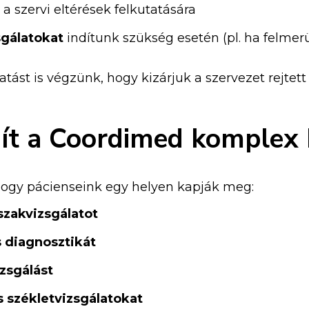
a szervi eltérések felkutatására
sgálatokat
indítunk szükség esetén (pl. ha felmerü
ást is végzünk, hogy kizárjuk a szervezet rejtett
ít a Coordimed komplex k
hogy pácienseink egy helyen kapják meg:
szakvizsgálatot
s diagnosztikát
izsgálást
s székletvizsgálatokat