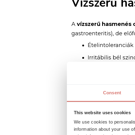
Vízszerű ha
A
vízszerű hasmenés 
gastroenteritis), de el
Ételintoleranciák
Irritábilis bél sz
Hormonális prob
Hosszabb ideje fennáll
Consent
valamint
hasi ultrahan
This website uses cookies
Hasmenés lel
We use cookies to personalis
information about your use of