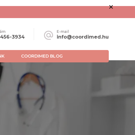
zám
E-mail
-456-3934
info@coordimed.hu
NK
COORDIMED BLOG