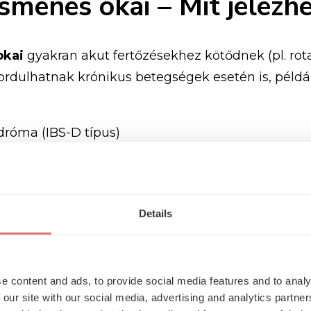
smenés okai – Mit jelezh
okai
gyakran akut fertőzésekhez kötődnek (pl. rotav
őfordulhatnak krónikus betegségek esetén is, példá
indróma (IBS-D típus)
lémák
ó vízszerű hasmenés esetén belgyógyászaink célzot
Details
ggal
derítik fel az okokat.
ki okai – Testi tünetek, 
e content and ads, to provide social media features and to analy
 our site with our social media, advertising and analytics partn