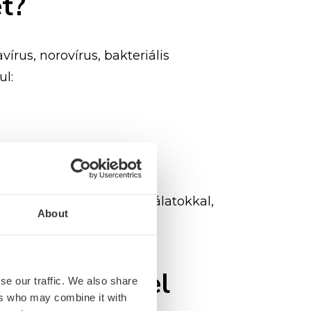
et?
írus, norovírus, bakteriális
ul:
t labor- és székletvizsgálatokkal,
About
lelki háttérrel
se our traffic. We also share
ers who may combine it with