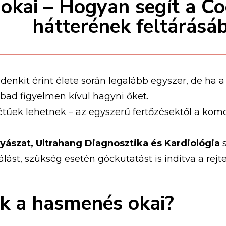
kai – Hogyan segít a Co
hátterének feltárásá
enkit érint élete során legalább egyszer, de ha 
ad figyelmen kívül hagyni őket.
tűek lehetnek – az egyszerű fertőzésektől a komo
szat, Ultrahang Diagnosztika és Kardiológia
s
álást, szükség esetén góckutatást is indítva a rejt
k a hasmenés okai?