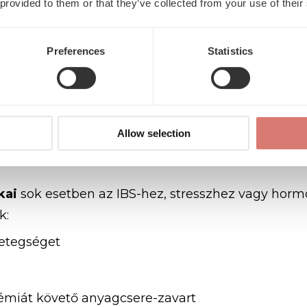
 provided to them or that they’ve collected from your use of their
sem elhanyagolhatók. Stressz, szorongás, feldol
eri panaszokhoz.
Preferences
Statistics
xen közelítünk: nemcsak szervi, hanem pszichos
i folyamat során.
Allow selection
menés okai – Miért fontos
kai
sok esetben az IBS-hez, stresszhez vagy hor
k:
etegséget
kémiát követő anyagcsere-zavart