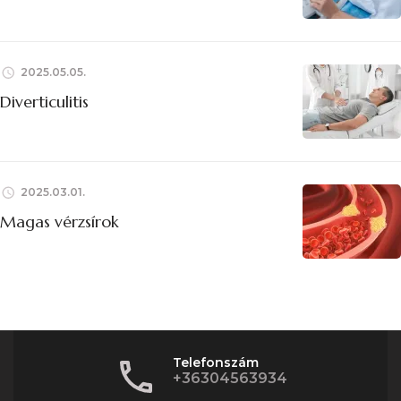
2025.05.05.
Diverticulitis
2025.03.01.
Magas vérzsírok
Telefonszám
+36304563934