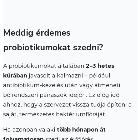
Meddig érdemes
probiotikumokat szedni?
A probiotikumokat általában
2–3 hetes
kúrában
javasolt alkalmazni – például
antibiotikum-kezelés után vagy átmeneti
bélrendszeri panaszok idején. Ez elég idő
ahhoz, hogy a szervezet vissza tudja építeni a
saját, természetes baktériumflóráját.
Ha azonban valaki
több hónapon át
folyamatosan
szedi az élőflórás