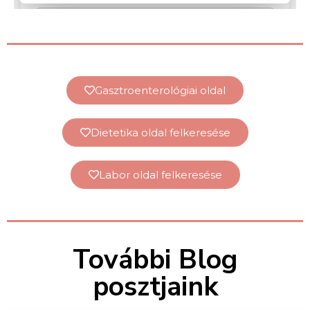
Gasztroenterológiai oldal
Dietetika oldal felkeresése
Labor oldal felkeresése
További Blog
posztjaink