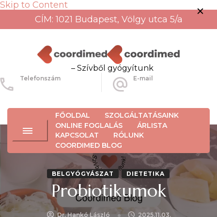
Skip to Content
CÍM: 1021 Budapest, Völgy utca 5/a
– Szívből gyógyítunk
Telefonszám
E-mail
+36-30-456-3934
info@coordimed.hu
FŐOLDAL
SZOLGÁLTATÁSAINK
ONLINE FOGLALÁS
ÁRLISTA
KAPCSOLAT
RÓLUNK
COORDIMED BLOG
BELGYÓGYÁSZAT
DIETETIKA
Probiotikumok
Dr. Hankó László
2025.11.03.