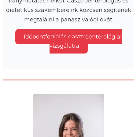
iránymutatás nélkül. Gasztroenterológus és
dietetikus szakembereink közösen segítenek
megtalálni a panasz valódi okát.
Időpontfoglalás gasztroenterológiai
vizsgálatra