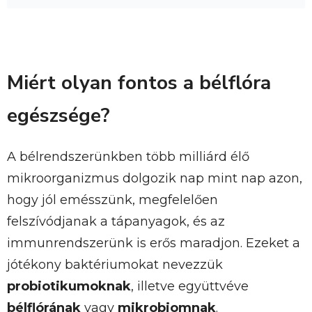
Miért olyan fontos a bélflóra
egészsége?
A bélrendszerünkben több milliárd élő
mikroorganizmus dolgozik nap mint nap azon,
hogy jól emésszünk, megfelelően
felszívódjanak a tápanyagok, és az
immunrendszerünk is erős maradjon. Ezeket a
jótékony baktériumokat nevezzük
probiotikumoknak
, illetve együttvéve
bélflórának
vagy
mikrobiomnak
.