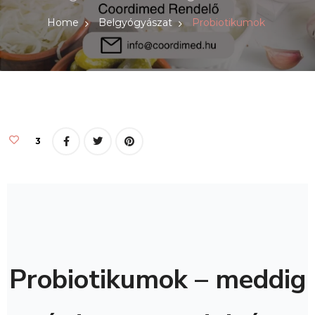
Home
Belgyógyászat
Probiotikumok
3
Probiotikumok – meddig