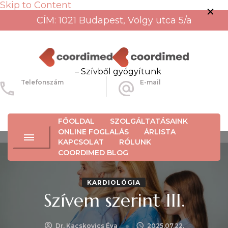
Skip to Content
CÍM: 1021 Budapest, Völgy utca 5/a
– Szívből gyógyítunk
Telefonszám
E-mail
+36-30-456-3934
info@coordimed.hu
FŐOLDAL
SZOLGÁLTATÁSAINK
ONLINE FOGLALÁS
ÁRLISTA
KAPCSOLAT
RÓLUNK
COORDIMED BLOG
KARDIOLÓGIA
Szívem szerint III.
Dr. Kacskovics Éva
2025.07.22.