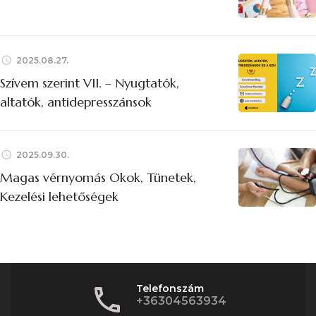
2025.08.27.
Szívem szerint VII. – Nyugtatók,
altatók, antidepresszánsok
2025.09.30.
Magas vérnyomás Okok, Tünetek,
Kezelési lehetőségek
Telefonszám
+36304563934