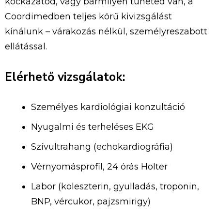
kockázatod, vagy bármilyen tüneted van, a
Coordimedben teljes körű kivizsgálást
kínálunk – várakozás nélkül, személyreszabott
ellátással.
Elérhető vizsgálatok:
Személyes kardiológiai konzultáció
Nyugalmi és terheléses EKG
Szívultrahang (echokardiográfia)
Vérnyomásprofil, 24 órás Holter
Labor (koleszterin, gyulladás, troponin,
BNP, vércukor, pajzsmirigy)