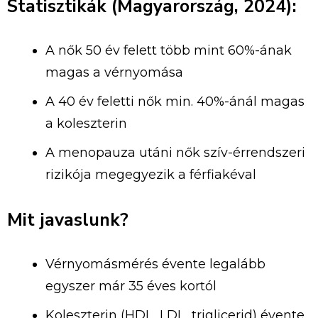
Statisztikák (Magyarország, 2024):
A nők 50 év felett több mint 60%-ának
magas a vérnyomása
A 40 év feletti nők min. 40%-ánál magas
a koleszterin
A menopauza utáni nők szív-érrendszeri
rizikója megegyezik a férfiakéval
Mit javaslunk?
Vérnyomásmérés évente legalább
egyszer már 35 éves kortól
Koleszterin (HDL, LDL, triglicerid) évente