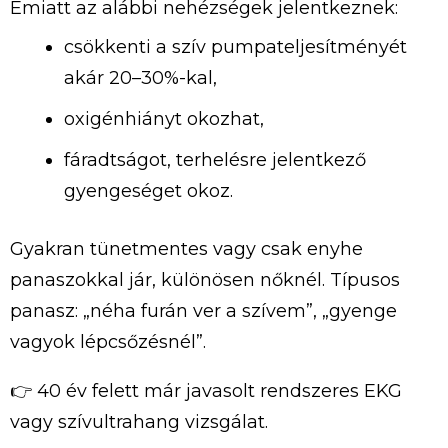
Emiatt az alábbi nehézségek jelentkeznek:
csökkenti a szív pumpateljesítményét
akár 20–30%-kal,
oxigénhiányt okozhat,
fáradtságot, terhelésre jelentkező
gyengeséget okoz.
Gyakran tünetmentes vagy csak enyhe
panaszokkal jár, különösen nőknél. Típusos
panasz: „néha furán ver a szívem”, „gyenge
vagyok lépcsőzésnél”.
👉 40 év felett már javasolt rendszeres EKG
vagy szívultrahang vizsgálat.