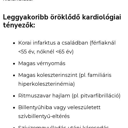
Leggyakoribb öröklődő kardiológiai
tényezők:
Korai infarktus a családban (férfiaknál
<55 év, nőknél <65 év)
Magas vérnyomás
Magas koleszterinszint (pl. familiáris
hiperkoleszterinémia)
Ritmuszavar hajlam (pl. pitvarfibrilláció)
Billentyűhiba vagy veleszületett
szívbillentyű-eltérés
Szívizomgyulladás utáni károsodás