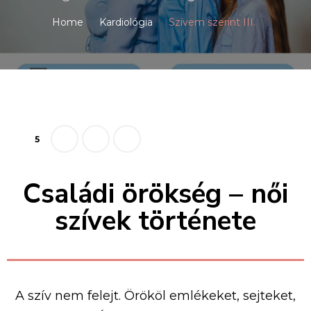
Home
Kardiológia
Szívem szerint III.
5
Családi örökség – női
szívek története
A szív nem felejt. Örököl emlékeket, sejteket,